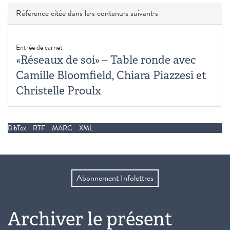
Masquer
Référence citée dans le·s contenu·s suivant·s
Entrée de carnet
«Réseaux de soi» – Table ronde avec
Camille Bloomfield, Chiara Piazzesi et
Christelle Proulx
BibTex
RTF
MARC
XML
Abonnement Infolettres
Archiver le présent