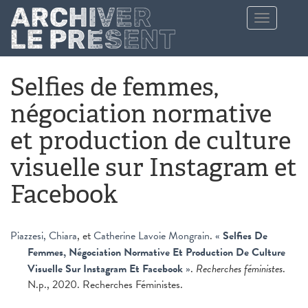
Aller au contenu principal
Toggle
navigation
Selfies de femmes,
négociation normative
et production de culture
visuelle sur Instagram et
Facebook
Piazzesi, Chiara
, et
Catherine Lavoie Mongrain
.
«
Selfies De
Femmes, Négociation Normative Et Production De Culture
Visuelle Sur Instagram Et Facebook
»
.
Recherches féministes
.
N.p., 2020. Recherches Féministes.