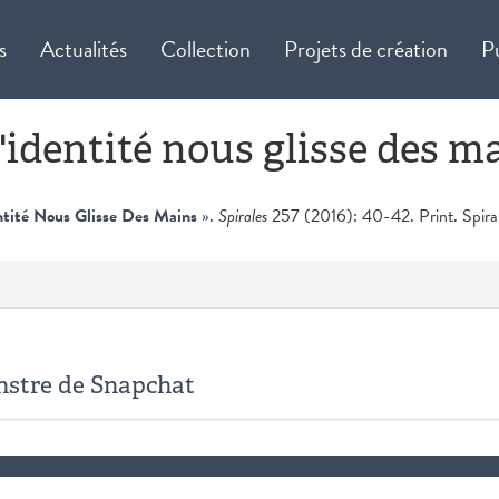
s
Actualités
Collection
Projets de création
P
identité nous glisse des m
tité Nous Glisse Des Mains
»
.
Spirales
257 (2016): 40-42. Print. Spiral
onstre de Snapchat