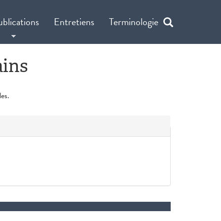
ublications
Entretiens
Terminologie
ains
es.