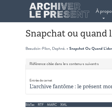
Aller au contenu principal
À propo
Snapchat ou quand l'
Beaudoin-Pilon, Daphné
.
«
Snapchat Ou Quand L'iden
Masquer
Référence citée dans le·s contenu·s suivant·s
Entrée de carnet
L'archive fantôme : le présent m
BibTex
RTF
MARC
XML