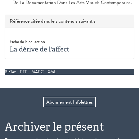
De La Documentation Dans Les Arts Visuels Contemporains.
Masquer
Référence citée dans le·s contenu·s suivant·s
Fiche de la collection
La dérive de l'affect
BibTex
RTF
MARC
XML
Abonnement Infolettres
Archiver le présent