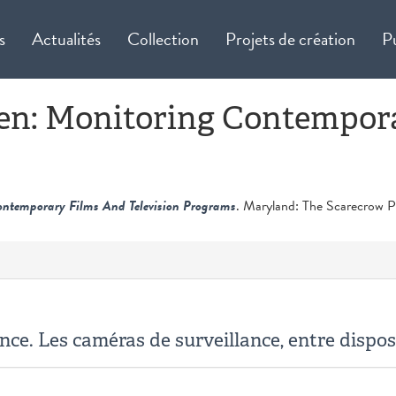
s
Actualités
Collection
Projets de création
P
een: Monitoring Contempor
ontemporary Films And Television Programs
. Maryland: The Scarecrow Pr
ance. Les caméras de surveillance, entre disposi