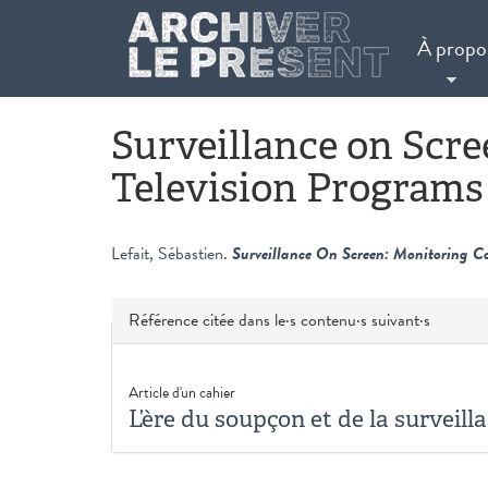
Aller au contenu principal
À propo
Surveillance on Scr
Television Programs
Lefait, Sébastien
.
Surveillance On Screen: Monitoring C
Masquer
Référence citée dans le·s contenu·s suivant·s
Article d'un cahier
L’ère du soupçon et de la surveill