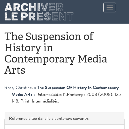
Aller au contenu principal
Toggle
navigation
The Suspension of
History in
Contemporary Media
Arts
Ross, Christine
.
«
The Suspension Of History In Contemporary
Media Arts
»
.
Intermédialités
11.Printemps 2008 (2008): 125-
148. Print. Intermédialités.
Masquer
Référence citée dans le·s contenu·s suivant·s