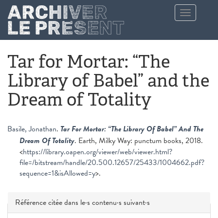
Aller au contenu principal
Toggle
navigation
Tar for Mortar: “The
Library of Babel” and the
Dream of Totality
Basile, Jonathan
.
Tar For Mortar: “The Library Of Babel” And The
Dream Of Totality
. Earth, Milky Way: punctum books, 2018.
<
https://library.oapen.org/viewer/web/viewer.html?
file=/bitstream/handle/20.500.12657/25433/1004662.pdf?
sequence=1&isAllowed=y
>.
Masquer
Référence citée dans le·s contenu·s suivant·s