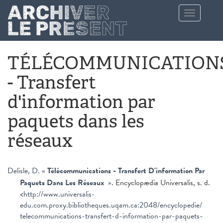
Aller au contenu principal
Toggle
navigation
TÉLÉCOMMUNICATION
- Transfert
d'information par
paquets dans les
réseaux
Delisle, D.
«
Télécommunications - Transfert D'information Par
Paquets Dans Les Réseaux
»
. Encyclopædia Universalis, s. d.
<
http://www.universalis-
edu.com.proxy.bibliotheques.uqam.ca:2048/encyclopedie/
telecommunications-transfert-d-information-par-paquets-