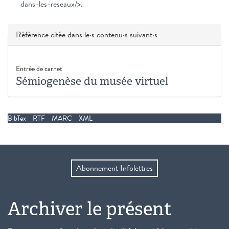
dans-les-reseaux/
>.
Masquer
Référence citée dans le·s contenu·s suivant·s
Entrée de carnet
Sémiogenèse du musée virtuel
BibTex
RTF
MARC
XML
Abonnement Infolettres
Archiver le présent