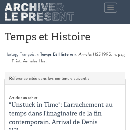
Aller au contenu principal
Toggle
navigation
Temps et Histoire
Hartog, François
.
«
Temps Et Histoire
»
.
Annales HSS
1995: n. pag.
Print. Annales Hss.
Masquer
Référence citée dans le·s contenu·s suivant·s
Article d'un cahier
"Unstuck in Time": L’arrachement au
temps dans l’imaginaire de la fin
contemporain. Arrival de Denis