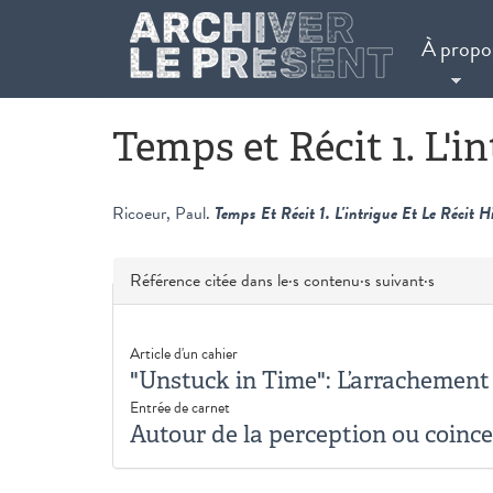
Aller au contenu principal
À propo
Temps et Récit 1. L'in
Ricoeur, Paul
.
Temps Et Récit 1. L'intrigue Et Le Récit 
Masquer
Référence citée dans le·s contenu·s suivant·s
Article d'un cahier
"Unstuck in Time": L’arrachement 
Entrée de carnet
Autour de la perception ou coince