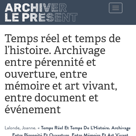
Aller au contenu principal
Toggle
navigation
Temps réel et temps de
l’histoire. Archivage
entre pérennité et
ouverture, entre
mémoire et art vivant,
entre document et
événement
Lalonde, Joanne
.
«
Temps Réel Et Temps De L’Histoire. Archivage
Entre Pérennité Et Ouverture, Entre Mémoire Et Art Vivant,