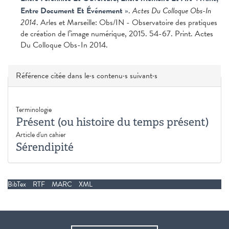
Entre Document Et Événement
»
.
Actes Du Colloque Obs-In
2014
. Arles et Marseille: Obs/IN - Observatoire des pratiques
de création de l’image numérique, 2015. 54-67. Print. Actes
Du Colloque Obs-In 2014.
Masquer
Référence citée dans le·s contenu·s suivant·s
Terminologie
Présent (ou histoire du temps présent)
Article d'un cahier
Sérendipité
BibTex
RTF
MARC
XML