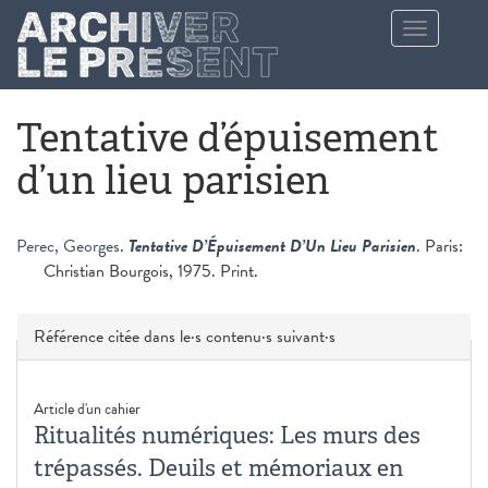
Aller au contenu principal
Toggle
navigation
Tentative d’épuisement
d’un lieu parisien
Perec, Georges
.
Tentative D’Épuisement D’Un Lieu Parisien
. Paris:
Christian Bourgois, 1975. Print.
Masquer
Référence citée dans le·s contenu·s suivant·s
Article d'un cahier
Ritualités numériques: Les murs des
trépassés. Deuils et mémoriaux en