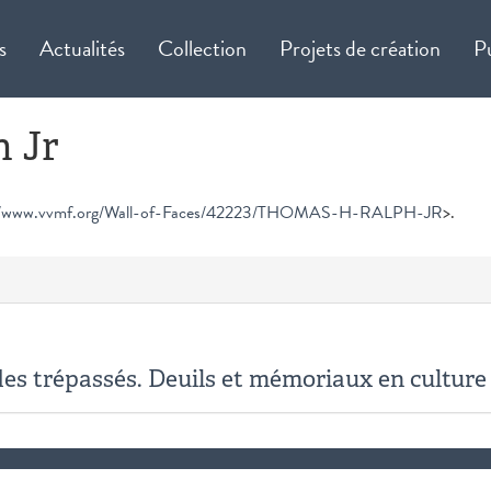
s
Actualités
Collection
Projets de création
P
 Jr
//www.vvmf.org/Wall-of-Faces/42223/THOMAS-H-RALPH-JR
>.
es trépassés. Deuils et mémoriaux en culture 