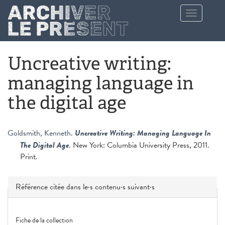
Aller au contenu principal
Toggle
navigation
Uncreative writing:
managing language in
the digital age
Goldsmith, Kenneth
.
Uncreative Writing: Managing Language In
The Digital Age
. New York: Columbia University Press, 2011.
Print.
Masquer
Référence citée dans le·s contenu·s suivant·s
Fiche de la collection