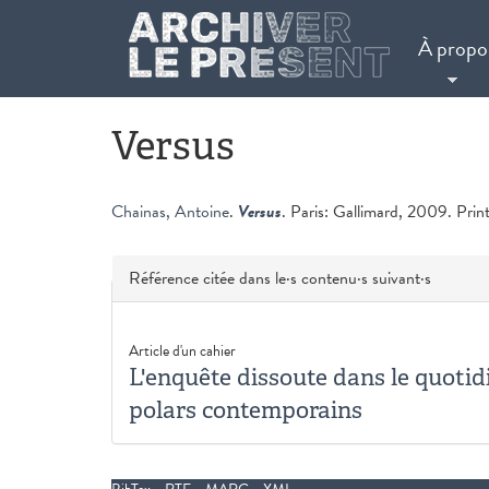
Aller au contenu principal
À propo
Versus
Chainas, Antoine
.
Versus
. Paris: Gallimard, 2009. Print
Masquer
Référence citée dans le·s contenu·s suivant·s
Article d'un cahier
L'enquête dissoute dans le quotid
polars contemporains