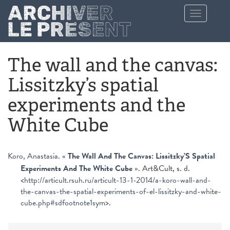
Aller au contenu principal
Toggle
navigation
The wall and the canvas:
Lissitzky’s spatial
experiments and the
White Cube
Koro, Anastasia
.
«
The Wall And The Canvas: Lissitzky’S Spatial
Experiments And The White Cube
»
. Art&Cult, s. d.
<
http://articult.rsuh.ru/articult-13-1-2014/a-koro-wall-and-
the-canvas-the-spatial-experiments-of-el-lissitzky-and-white-
cube.php#sdfootnote1sym
>.