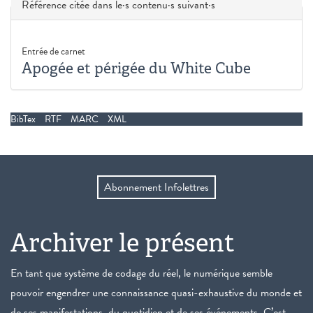
Masquer
Référence citée dans le·s contenu·s suivant·s
Entrée de carnet
Apogée et périgée du White Cube
BibTex
RTF
MARC
XML
Abonnement Infolettres
Archiver le présent
En tant que système de codage du réel, le numérique semble
pouvoir engendrer une connaissance quasi-exhaustive du monde et
de ses manifestations, du quotidien et de ses événements. C’est