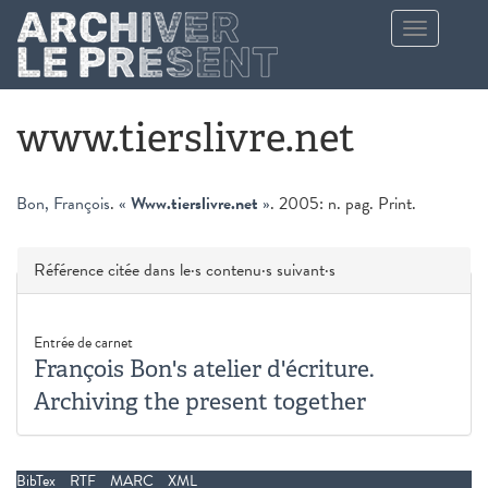
Aller au contenu principal
Toggle
navigation
www.tierslivre.net
Bon, François
.
«
Www.tierslivre.net
»
. 2005: n. pag. Print.
Masquer
Référence citée dans le·s contenu·s suivant·s
Entrée de carnet
François Bon's atelier d'écriture.
Archiving the present together
BibTex
RTF
MARC
XML