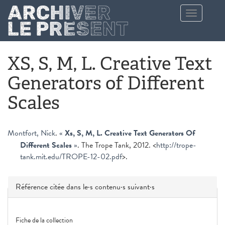
Aller au contenu principal
Toggle
navigation
XS, S, M, L. Creative Text
Generators of Different
Scales
Montfort, Nick
.
«
Xs, S, M, L. Creative Text Generators Of
Different Scales
»
. The Trope Tank, 2012. <
http://trope-
tank.mit.edu/TROPE-12-02.pdf
>.
Masquer
Référence citée dans le·s contenu·s suivant·s
Fiche de la collection