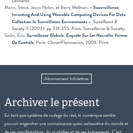
Leonardo.
Mann, Steve
,
Jason Nolan
, et
Barry Wellman
.
«
Sousveillance:
Inventing And Using Wearable Computing Devices For Data
Collection In Surveillance Environments
»
.
Surveillance &
Society
3 (2003): pp 331-355. Print. Surveillance & Society.
Sadin, Éric
.
Surveillance Globale. Enquête Sur Les Nouvelles Formes
De Contrôle
. Paris: Climat/Flammarion, 2009. Print.
Abonnement Infolettres
Archiver le présent
En tant que système de codage du réel, le numérique semble
pouvoir engendrer une connaissance quasi-exhaustive du monde et
de ses manifestations, du quotidien et de ses événements. C’est