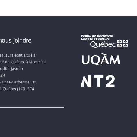
nous joindre
 Figura était situé à
sité du Québec à Montréal
Judith-Jasmin
434
Sainte-Catherine Est
 (Québec) H2L 2C4