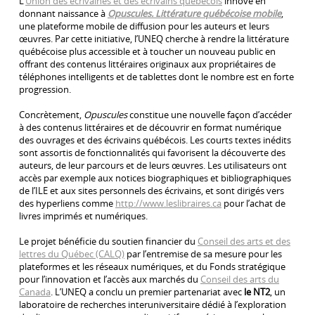
L’
Union des écrivaines et des écrivains québécois
innove en
donnant naissance à
Opuscules. Littérature québécoise mobile
,
une plateforme mobile de diffusion pour les auteurs et leurs
œuvres. Par cette initiative, l’UNEQ cherche à rendre la littérature
québécoise plus accessible et à toucher un nouveau public en
offrant des contenus littéraires originaux aux propriétaires de
téléphones intelligents et de tablettes dont le nombre est en forte
progression.
Concrètement,
Opuscules
constitue une nouvelle façon d’accéder
à des contenus littéraires et de découvrir en format numérique
des ouvrages et des écrivains québécois. Les courts textes inédits
sont assortis de fonctionnalités qui favorisent la découverte des
auteurs, de leur parcours et de leurs œuvres. Les utilisateurs ont
accès par exemple aux notices biographiques et bibliographiques
de l’ILE et aux sites personnels des écrivains, et sont dirigés vers
des hyperliens comme
http://www.leslibraires.ca
pour l’achat de
livres imprimés et numériques.
Le projet bénéficie du soutien financier du
Conseil des arts et des
lettres du Québec (CALQ)
par l’entremise de sa mesure pour les
plateformes et les réseaux numériques, et du Fonds stratégique
pour l’innovation et l’accès aux marchés du
Conseil des arts du
Canada
. L’UNEQ a conclu un premier partenariat avec
le NT2
, un
laboratoire de recherches interuniversitaire dédié à l’exploration