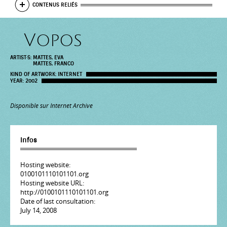
SHOW
CONTENUS RELIÉS
Vopos
ARTIST·S:
MATTES, EVA
MATTES, FRANCO
KIND OF ARTWORK:
INTERNET
YEAR:
2002
Disponible sur Internet Archive
Infos
Hosting website:
0100101110101101.org
Hosting website URL:
http://0100101110101101.org
Date of last consultation:
July 14, 2008