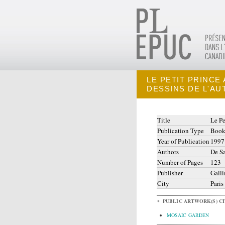
LE PETIT PRINCE
DESSINS DE L'AU
Title
Le Pe
Publication Type
Boo
Year of Publication
1997
Authors
De Sa
Number of Pages
123
Publisher
Gall
City
Paris
PUBLIC ARTWORK(S) C
MOSAIC GARDEN