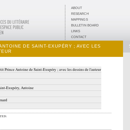
ABOUT
RESEARCH
MAPPINGS
BULLETIN BOARD
LINKS
CONTACT
 ANTOINE DE SAINT-EXUPÉRY ; AVEC LES
TEUR
tit Prince Antoine de Saint-Exupéry ; avec les dessins de l'auteur
k
int-Exupéry, Antoine
imard
ITED: