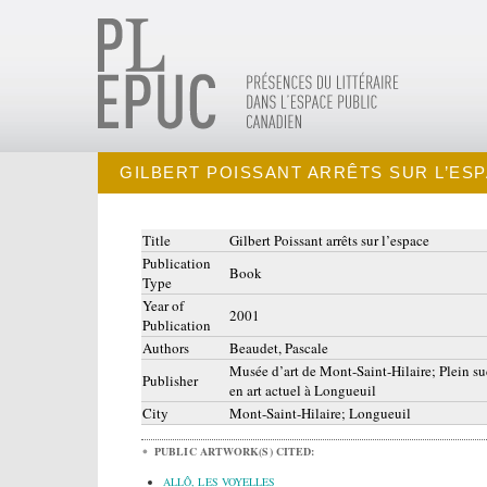
GILBERT POISSANT ARRÊTS SUR L’ES
Title
Gilbert Poissant arrêts sur l’espace
Publication
Book
Type
Year of
2001
Publication
Authors
Beaudet, Pascale
Musée d’art de Mont-Saint-Hilaire; Plein su
Publisher
en art actuel à Longueuil
City
Mont-Saint-Hilaire; Longueuil
PUBLIC ARTWORK(S) CITED:
ALLÔ, LES VOYELLES