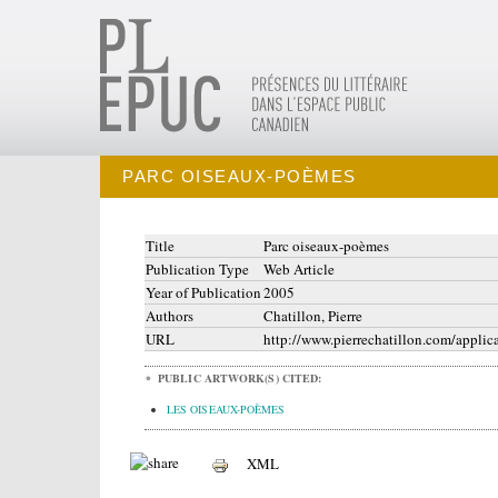
PARC OISEAUX-POÈMES
Title
Parc oiseaux-poèmes
Publication Type
Web Article
Year of Publication
2005
Authors
Chatillon, Pierre
URL
http://www.pierrechatillon.com/applic
PUBLIC ARTWORK(S) CITED:
LES OISEAUX-POÈMES
XML