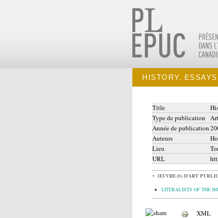
HISTORY. ESSAYS
Title
Hi
Type de publication
Ar
Année de publication
20
Auteurs
Ho
Lieu
To
URL
ht
ŒUVRE(S) D’ART PUBLIC
LITERALISTS OF THE I
XML