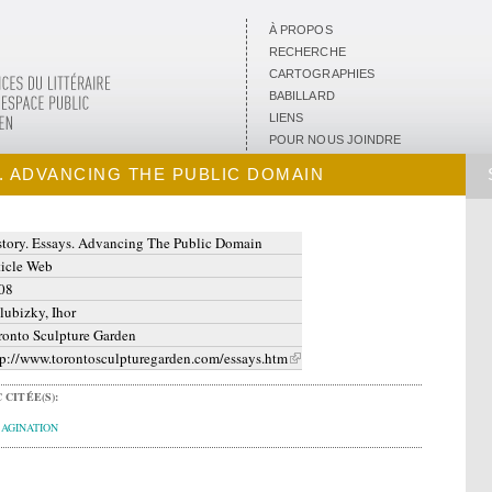
À PROPOS
RECHERCHE
CARTOGRAPHIES
BABILLARD
LIENS
POUR NOUS JOINDRE
. ADVANCING THE PUBLIC DOMAIN
story. Essays. Advancing The Public Domain
ticle Web
08
lubizky, Ihor
ronto Sculpture Garden
tp://www.torontosculpturegarden.com/essays.htm
 CITÉE(S):
MAGINATION