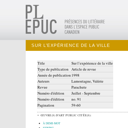
SUR L’EXPÉRIENCE DE LA VILLE
Title
Sur l’expérience de la ville
Type de publication
Article de revue
Année de publication
1998
Auteurs
Lamontagne, Valérie
Revue
Parachute
Numéro d'édition
Juillet - Septembre
Numéro d'édition
no. 91
Pagination
59-60
ŒUVRE(S) D’ART PUBLIC CITÉE(S):
À DEMI-MOT
SEWING