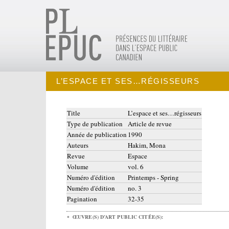
L’ESPACE ET SES…RÉGISSEURS
Title
L’espace et ses…régisseurs
Type de publication
Article de revue
Année de publication
1990
Auteurs
Hakim, Mona
Revue
Espace
Volume
vol. 6
Numéro d'édition
Printemps - Spring
Numéro d'édition
no. 3
Pagination
32-35
ŒUVRE(S) D’ART PUBLIC CITÉE(S):