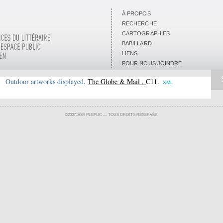
À PROPOS
RECHERCHE
CARTOGRAPHIES
BABILLARD
LIENS
POUR NOUS JOINDRE
).
Outdoor artworks displayed
.
The Globe & Mail .
C11.
XML
©2007-2009 PLEPUC — TOUS DROITS RÉSERVÉS.