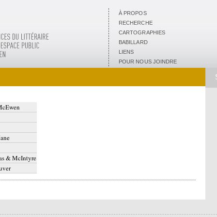
À PROPOS
RECHERCHE
CARTOGRAPHIES
BABILLARD
LIENS
POUR NOUS JOINDRE
McEwen
Jane
as & McIntyre
uver