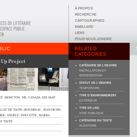
À PROPOS
RECHERCHE
CARTOGRAPHIES
BABILLARD
LIENS
POUR NOUS JOINDRE
BLIC
RELATED
CATEGORIES
-Up Project
CATÉGORIE DE L'OEUVRE
INSTALLATION ET
INTERVENTION
STATUT DE L’OEUVRE
TEMPORAIRE
TYPE D’ENVIRONNEMENT
ET
,
MONCTON
,
NB
,
CANADA
SEE MAP:
EXTÉRIEUR
TYPE DE LIEU
LECTIF TAUPE (BOUDREAU, JEAN-DENIS;
VOIE PUBLIQUE
IER, ANGELE; DOUCETTE, MARIO)
F TAUPE
CATÉGORIE DU TEXTE
ALÉATOIRE