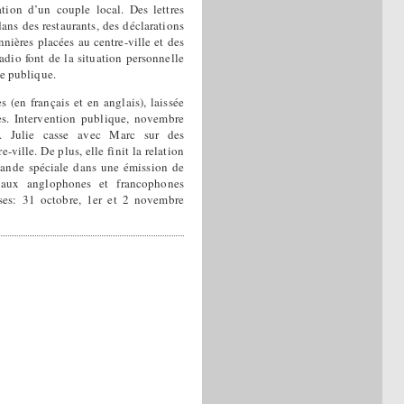
ation d’un couple local. Des lettres
 dans des restaurants, des déclarations
nières placées au centre-ville et des
adio font de la situation personnelle
re publique.
 (en français et en anglais), laissée
s. Intervention publique, novembre
). Julie casse avec Marc sur des
-ville. De plus, elle finit la relation
mande spéciale dans une émission de
naux anglophones et francophones
ises: 31 octobre, 1er et 2 novembre