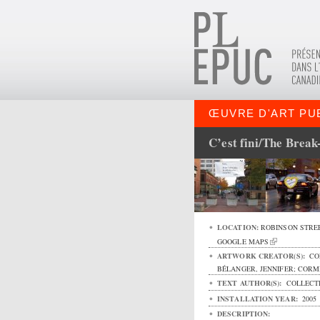
ŒUVRE D'ART PU
C’est fini/The Break
LOCATION:
ROBINSON STRE
GOOGLE MAPS
ARTWORK CREATOR(S):
COL
BÉLANGER, JENNIFER; CORM
TEXT AUTHOR(S):
COLLECTI
INSTALLATION YEAR:
2005
DESCRIPTION: