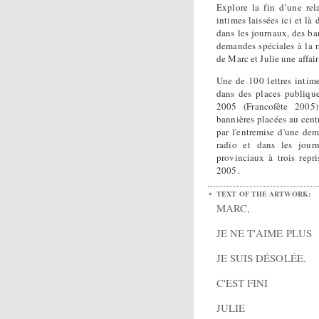
Explore la fin d’une rel
intimes laissées ici et là
dans les journaux, des ban
demandes spéciales à la r
de Marc et Julie une affai
Une de 100 lettres intimes
dans des places publique
2005 (Francofête 2005
bannières placées au centre
par l'entremise d'une de
radio et dans les jour
provinciaux à trois repr
2005.
TEXT OF THE ARTWORK:
MARC,
JE NE T'AIME PLUS
JE SUIS DÉSOLÉE.
C'EST FINI
JULIE