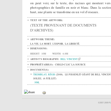
on peut voir, sur le texte, des racines qui montent vers
photographies de famille en noir et blanc. Dans la sectio
haut, une plante se transforme en un vol d'oiseaux.
TEXT OF THE ARTWORK:
(TEXTE PROVENANT DE DOCUMENTS
D'ARCHIVES)
ARTWORK THEME:
LA VIE, LA MORT, L'ESPOIR, LA LIBERTÉ.
DIMENSIONS:
HEIGHT:
10M
WIDTH:
6.8M
ARTIST'S BIOGRAPHY:
BILL VINCENT
PROPRIÉTAIRE(S):
CHSLD-CLSC LA SOURCE
DOCUMENT(S):
TREMBLAY, RÉGIS
(2008).
LE PISSENLIT GÉANT DE BILL VINCEN
SOLEIL.
(6 JUILLET)
XML
©2007-2009 