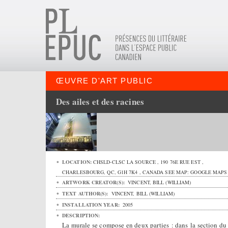
ŒUVRE D'ART PUBLIC
Des ailes et des racines
LOCATION:
CHSLD-CLSC LA SOURCE ,
190 76E RUE EST
,
CHARLESBOURG
,
QC
,
G1H 7K4
,
CANADA
SEE MAP:
GOOGLE MAPS
ARTWORK CREATOR(S):
VINCENT, BILL (WILLIAM)
TEXT AUTHOR(S):
VINCENT, BILL (WILLIAM)
INSTALLATION YEAR:
2005
DESCRIPTION:
La murale se compose en deux parties : dans la section du 