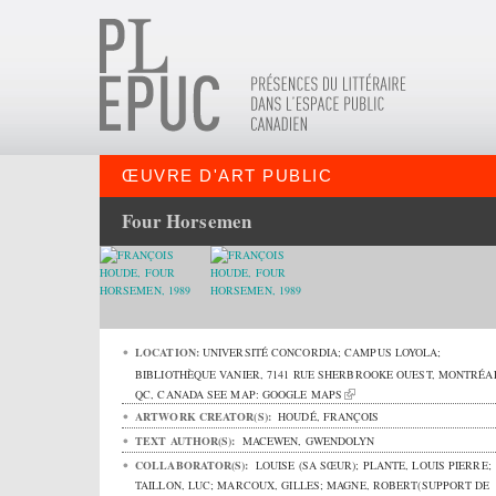
ŒUVRE D'ART PUBLIC
Four Horsemen
LOCATION:
UNIVERSITÉ CONCORDIA; CAMPUS LOYOLA;
BIBLIOTHÈQUE VANIER,
7141 RUE SHERBROOKE OUEST
,
MONTRÉA
QC
,
CANADA
SEE MAP:
GOOGLE MAPS
ARTWORK CREATOR(S):
HOUDÉ, FRANÇOIS
TEXT AUTHOR(S):
MACEWEN, GWENDOLYN
COLLABORATOR(S):
LOUISE (SA SŒUR); PLANTE, LOUIS PIERRE;
TAILLON, LUC; MARCOUX, GILLES; MAGNE, ROBERT(SUPPORT DE