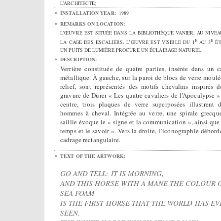
L’ARCHITECTE)
INSTALLATION YEAR:
1989
REMARKS ON LOCATION:
L’ŒUVRE EST SITUÉE DANS LA BIBLIOTHÈQUE VANIER, AU NIVEA
E
E
LA CAGE DES ESCALIERS. L’ŒUVRE EST VISIBLE DU 1
AU 3
ÉT
UN PUITS DE LUMIÈRE PROCURE UN ÉCLAIRAGE NATUREL.
DESCRIPTION:
Verrière constituée de quatre parties, insérée dans un c
métallique. À gauche, sur la paroi de blocs de verre moulé
relief, sont représentés des motifs chevalins inspirés d
gravure de Dürer « Les quatre cavaliers de l’Apocalypse »
centre, trois plaques de verre superposées illustrent 
hommes à cheval. Intégrée au verre, une spirale grecqu
saillie évoque le « signe et la communication », ainsi que 
temps et le savoir ». Vers la droite, l’iconographie débord
cadrage rectangulaire.
TEXT OF THE ARTWORK:
GO AND TELL: IT IS MORNING,
AND THIS HORSE WITH A MANE THE COLOUR 
SEA FOAM
IS THE FIRST HORSE THAT THE WORLD HAS EV
SEEN.