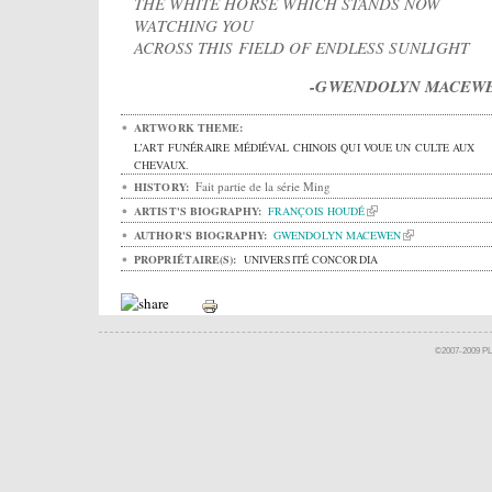
THE WHITE HORSE WHICH STANDS NOW
WATCHING YOU
ACROSS THIS FIELD OF ENDLESS SUNLIGHT
-GWENDOLYN MACEWE
ARTWORK THEME:
L’ART FUNÉRAIRE MÉDIÉVAL CHINOIS QUI VOUE UN CULTE AUX
CHEVAUX.
Fait partie de la série Ming
HISTORY:
ARTIST'S BIOGRAPHY:
FRANÇOIS HOUDÉ
AUTHOR'S BIOGRAPHY:
GWENDOLYN MACEWEN
PROPRIÉTAIRE(S):
UNIVERSITÉ CONCORDIA
©2007-2009 