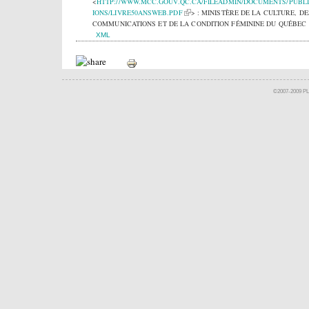
<
HTTP://WWW.MCC.GOUV.QC.CA/FILEADMIN/DOCUMENTS/PUBL
IONS/LIVRE50ANSWEB.PDF
> : MINISTÈRE DE LA CULTURE, DE
COMMUNICATIONS ET DE LA CONDITION FÉMININE DU QUÉBEC
XML
©2007-2009 