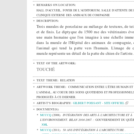
REMARKS ON LOCATION:
HALL D'ACCUEIL, FOYER DE L'AUDITORIUM, SALLE D'ATTENTE DE 
CLINIQUE EXTERNE DES ANIMAUX DE COMPAGNIE
DESCRIPTION:
Trois murales de porcelaine au mélange de textures, de tei
et de finis. Le diptyque du 1500 rue des vétérinaires év
une main humaine que l'on imagine à une échelle imme
dans la murale de l'Hôpital des animaux de compagnie, c
l'animal qui tend la patte vers l'humain. L'image de c
murale représente un détail de la patte du chien de l'artiste.
TEXT OF THE ARTWORK:
TOUCHÉ
TEXT THEME:
RELATION
ARTWORK THEME:
COMMUNICATION ENTRE L'ÊTRE HUMAIN ET
L'ANIMAL, AU COEUR DES SOINS QUOTIDIENS ET PROFESSIONNEL
PRODIGUÉS À CE DERNIER.
ARTIST'S BIOGRAPHY:
GILBERT POISSANT - SITE OFFICIEL
DOCUMENT(S):
MCCCQ
(2008).
INTÉGRATION DES ARTS À L'ARCHITECTURE ET À
L'ENVIRONNEMENT. BILAN 2004-2007
.
: GOUVERNEMENT DU QUÉ
XML
MCCCQ
(2011).
50 ANS D'INTÉGRATION À L'ARCHITECTURE
.