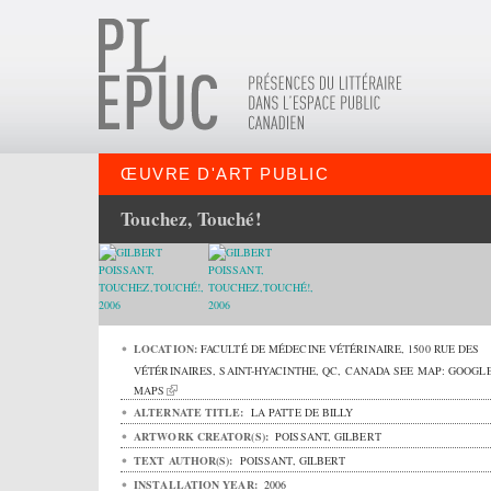
ŒUVRE D'ART PUBLIC
Touchez, Touché!
LOCATION:
FACULTÉ DE MÉDECINE VÉTÉRINAIRE,
1500 RUE DES
VÉTÉRINAIRES
,
SAINT-HYACINTHE
,
QC
,
CANADA
SEE MAP:
GOOGL
MAPS
ALTERNATE TITLE:
LA PATTE DE BILLY
ARTWORK CREATOR(S):
POISSANT, GILBERT
TEXT AUTHOR(S):
POISSANT, GILBERT
INSTALLATION YEAR:
2006