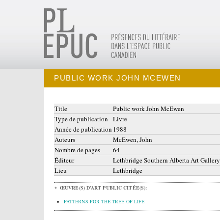
PUBLIC WORK JOHN MCEWEN
Title
Public work John McEwen
Type de publication
Livre
Année de publication
1988
Auteurs
McEwen, John
Nombre de pages
64
Éditeur
Lethbridge Southern Alberta Art Gallery
Lieu
Lethbridge
ŒUVRE(S) D’ART PUBLIC CITÉE(S):
PATTERNS FOR THE TREE OF LIFE