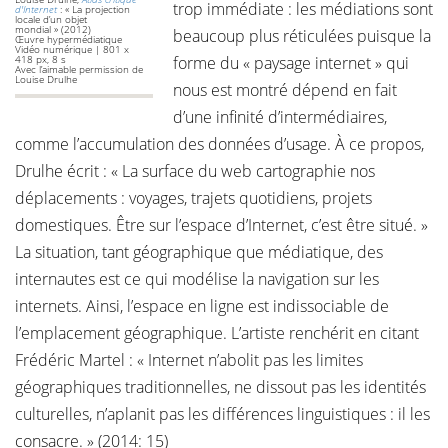
trop immédiate : les médiations sont
d'Internet
: « La projection
locale d’un objet
mondial » (2012)
beaucoup plus réticulées puisque la
Œuvre hypermédiatique
Vidéo numérique | 801 x
418 px, 8 s
forme du « paysage internet » qui
Avec l’aimable permission de
Louise Drulhe
nous est montré dépend en fait
d’une infinité d’intermédiaires,
comme l’accumulation des données d’usage. À ce propos,
Drulhe écrit : « La surface du web cartographie nos
déplacements : voyages, trajets quotidiens, projets
domestiques. Être sur l’espace d’Internet, c’est être situé. »
La situation, tant géographique que médiatique, des
internautes est ce qui modélise la navigation sur les
internets. Ainsi, l’espace en ligne est indissociable de
l’emplacement géographique. L’artiste renchérit en citant
Frédéric Martel : « Internet n’abolit pas les limites
géographiques traditionnelles, ne dissout pas les identités
culturelles, n’aplanit pas les différences linguistiques : il les
consacre. » (2014: 15)