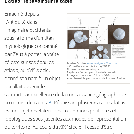
L’atlas : le savoir sur la table
Enraciné depuis
l’Antiquité dans
l’imaginaire occidental
sous la forme d’un titan
mythologique condamné
par Zeus à porter la voûte
céleste sur ses épaules,
Louise Drulhe,
Atlas critique d'Internet
:
« Frontières et territoires »
(2012)
e
Atlas a, au XVI
siècle,
Œuvre hypermédiatique
Capture d'écran par Christelle Proulx
Image numérique | 1166 x 960 px
donné son nom à un objet
Avec l’aimable permission de Louise Drulhe
qui allait devenir le
support par excellence de la connaissance géographique :
12
un recueil de cartes
. Réunissant plusieurs cartes, l’atlas
est un objet révélateur des conceptions politiques et
idéologiques sous-jacentes aux modes de représentation
e
du territoire. Au cours du XIX
siècle, il cesse d’être