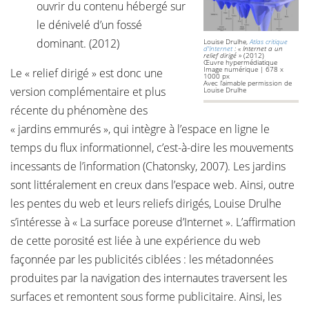
ouvrir du contenu hébergé sur
le dénivelé d’un fossé
dominant. (2012)
Louise Drulhe,
Atlas critique
d'Internet
: « Internet a un
relief dirigé »
(2012)
Œuvre hypermédiatique
Image numérique | 678 x
Le « relief dirigé » est donc une
1000 px
Avec l’aimable permission de
version complémentaire et plus
Louise Drulhe
récente du phénomène des
« jardins emmurés », qui intègre à l’espace en ligne le
temps du flux informationnel, c’est-à-dire les mouvements
incessants de l’information (Chatonsky, 2007). Les jardins
sont littéralement en creux dans l’espace web. Ainsi, outre
les pentes du web et leurs reliefs dirigés, Louise Drulhe
s’intéresse à « La surface poreuse d’Internet ». L’affirmation
de cette porosité est liée à une expérience du web
façonnée par les publicités ciblées : les métadonnées
produites par la navigation des internautes traversent les
surfaces et remontent sous forme publicitaire. Ainsi, les