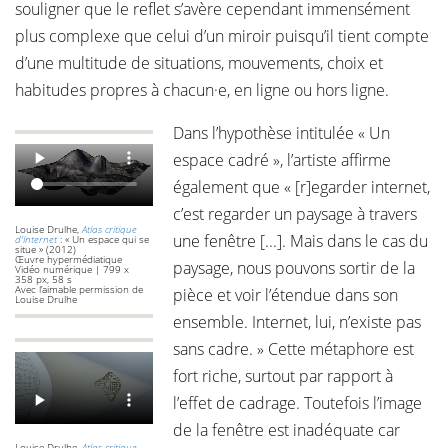
souligner que le reflet s’avère cependant immensément
plus complexe que celui d’un miroir puisqu’il tient compte
d’une multitude de situations, mouvements, choix et
habitudes propres à chacun·e, en ligne ou hors ligne.
Dans l’hypothèse intitulée « Un
espace cadré », l’artiste affirme
également que « [r]egarder internet,
c’est regarder un paysage à travers
Louise Drulhe,
Atlas critique
une fenêtre [...]. Mais dans le cas du
d'Internet
: « Un espace qui se
situe » (2012)
Œuvre hypermédiatique
paysage, nous pouvons sortir de la
Vidéo numérique | 799 x
358 px, 58 s
Avec l’aimable permission de
pièce et voir l’étendue dans son
Louise Drulhe
ensemble. Internet, lui, n’existe pas
sans cadre. » Cette métaphore est
fort riche, surtout par rapport à
l’effet de cadrage. Toutefois l’image
de la fenêtre est inadéquate car
Louise Drulhe,
Atlas critique