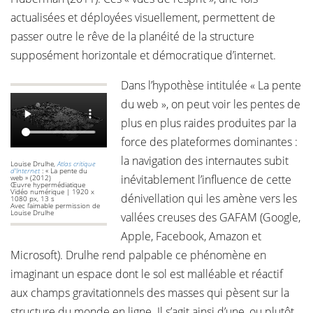
actualisées et déployées visuellement, permettent de
passer outre le rêve de la planéité de la structure
supposément horizontale et démocratique d’internet.
Dans l’hypothèse intitulée « La pente
du web », on peut voir les pentes de
plus en plus raides produites par la
force des plateformes dominantes :
la navigation des internautes subit
Louise Drulhe,
Atlas critique
d'Internet
: « La pente du
inévitablement l’influence de cette
web » (2012)
Œuvre hypermédiatique
Vidéo numérique | 1920 x
dénivellation qui les amène vers les
1080 px, 13 s
Avec l’aimable permission de
Louise Drulhe
vallées creuses des GAFAM (Google,
Apple, Facebook, Amazon et
Microsoft). Drulhe rend palpable ce phénomène en
imaginant un espace dont le sol est malléable et réactif
aux champs gravitationnels des masses qui pèsent sur la
structure du monde en ligne. Il s’agit ainsi d’une, ou plutôt