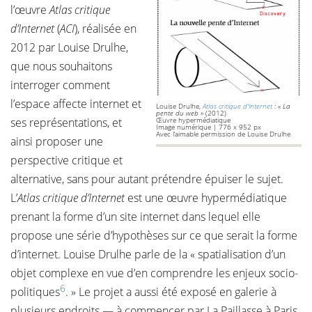
l’œuvre
Atlas critique
d’Internet
(
ACI
), réalisée en
2012 par Louise Drulhe,
que nous souhaitons
interroger comment
l’espace affecte internet et
Louise Drulhe,
Atlas critique d'Internet
: « La
pente du web »
(2012)
ses représentations, et
Œuvre hypermédiatique
Image numérique | 776 x 952 px
Avec l’aimable permission de Louise Drulhe
ainsi proposer une
perspective critique et
alternative, sans pour autant prétendre épuiser le sujet.
L’
Atlas critique d’Internet
est une œuvre hypermédiatique
prenant la forme d’un site internet dans lequel elle
propose une série d’hypothèses sur ce que serait la forme
d’internet. Louise Drulhe parle de la « spatialisation d’un
objet complexe en vue d’en comprendre les enjeux socio-
6
politiques
. » Le projet a aussi été exposé en galerie à
plusieurs endroits — à commencer par La Paillasse à Paris