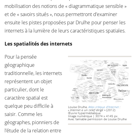
mobilisation des notions de « diagrammatique sensible »
et de « savoirs situés », nous permettront d’examiner
ensuite les pistes proposées par Drulhe pour penser les
internets à la lumière de leurs caractéristiques spatiales.
Les spatialités des internets
Pour la pensée
géographique
traditionnelle, les internets
représentent un objet
particulier, dont le
caractère spatial est
quelque peu difficile à
Louise Drulhe,
Atlas critique d'Internet
:
« Internet a un relief dirigé »
(2012)
saisir. Comme les
Œuvre hypermédiatique
Image numérique | 3074 x 4145 px
Avec l’aimable permission de Louise Drulhe
géographes, pionniers de
l’étude de la relation entre