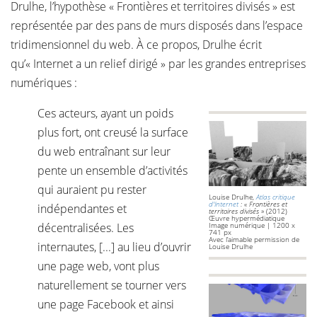
Drulhe, l’hypothèse « Frontières et territoires divisés » est
représentée par des pans de murs disposés dans l’espace
tridimensionnel du web. À ce propos, Drulhe écrit
qu’« Internet a un relief dirigé » par les grandes entreprises
numériques :
Ces acteurs, ayant un poids
plus fort, ont creusé la surface
du web entraînant sur leur
pente un ensemble d’activités
qui auraient pu rester
Louise Drulhe,
Atlas critique
d'Internet
: « Frontières et
indépendantes et
territoires divisés »
(2012)
Œuvre hypermédiatique
décentralisées. Les
Image numérique | 1200 x
741 px
Avec l’aimable permission de
internautes, [...] au lieu d’ouvrir
Louise Drulhe
une page web, vont plus
naturellement se tourner vers
une page Facebook et ainsi