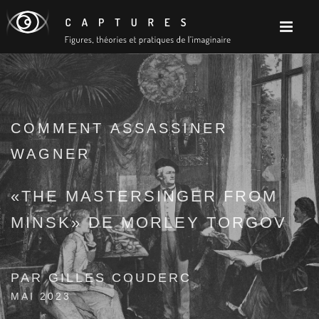
COMMENT ASSASSINER
WAGNER
«THE MASTERSINGER FROM
MINSK» DE MORLEY TORGOV
PAR GILLES COUDERC
MAI 2023