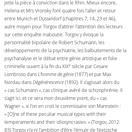
jette la pièce à conviction dans le Rhin. Mieux encore,
Helena et Mrs Vronsky font quatre fois l’aller et retour
entre Munich et Düsseldorf (chapitres 7, 14, 23 et 46),
autre moyen pour Torgov d’attirer l’attention des lecteurs
sur cette enquête inaboutie. Torgov y évoque la
personnalité bipolaire de Robert Schumann, les
développements de la psychiatrie, les balbutiements de la
psychanalyse et le débat entre génie artistique et folie
e
criminelle ouvert à la fin du XIX
siècle par Cesare
Lombroso dans
L’homme de génie
(1877) et par Max
Nordau dans
Dégénérescence
(1892). Il s’agissait alors du
« cas Schumann », cas clinique avéré de schizophrénie. Il
s’agit ici, et ce sera mon deuxième point, du « cas
Wagner », si l’on en croit le commissaire von Mannstein :
« [O]ne of these peculiar musical types with their
temperaments and their idiosyncrasies. » (Torgov, 2012:
83) Torgov n’a ni l’ambition d’être l’émule de Nietzsche