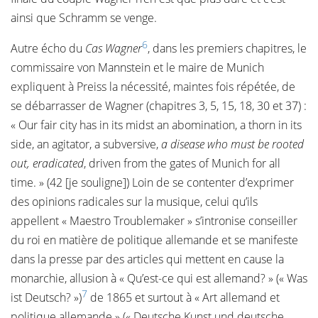
ainsi que Schramm se venge.
6
Autre écho du
Cas Wagner
, dans les premiers chapitres, le
commissaire von Mannstein et le maire de Munich
expliquent à Preiss la nécessité, maintes fois répétée, de
se débarrasser de Wagner (chapitres 3, 5, 15, 18, 30 et 37) :
« Our fair city has in its midst an abomination, a thorn in its
side, an agitator, a subversive,
a disease who must be rooted
out, eradicated
, driven from the gates of Munich for all
time. » (42 [je souligne]) Loin de se contenter d’exprimer
des opinions radicales sur la musique, celui qu’ils
appellent « Maestro Troublemaker » s’intronise conseiller
du roi en matière de politique allemande et se manifeste
dans la presse par des articles qui mettent en cause la
monarchie, allusion à « Qu’est-ce qui est allemand? » (« Was
7
ist Deutsch? »)
de 1865 et surtout à « Art allemand et
politique allemande » (« Deutsche Kunst und deutsche