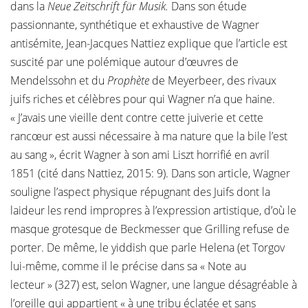
dans la
Neue Zeitschrift für Musik.
Dans son étude
passionnante, synthétique et exhaustive de Wagner
antisémite, Jean-Jacques Nattiez explique que l’article est
suscité par une polémique autour d’œuvres de
Mendelssohn et du
Prophète
de Meyerbeer, des rivaux
juifs riches et célèbres pour qui Wagner n’a que haine.
« J’avais une vieille dent contre cette juiverie et cette
rancœur est aussi nécessaire à ma nature que la bile l’est
au sang », écrit Wagner à son ami Liszt horrifié en avril
1851 (cité dans Nattiez, 2015: 9). Dans son article, Wagner
souligne l’aspect physique répugnant des Juifs dont la
laideur les rend impropres à l’expression artistique, d’où le
masque grotesque de Beckmesser que Grilling refuse de
porter. De même, le yiddish que parle Helena (et Torgov
lui-même, comme il le précise dans sa « Note au
lecteur » (327) est, selon Wagner, une langue désagréable à
l’oreille qui appartient « à une tribu éclatée et sans