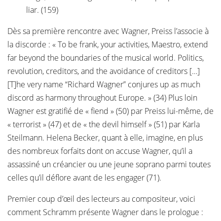
liar. (159)
Dès sa première rencontre avec Wagner, Preiss l’associe à
la discorde : « To be frank, your activities, Maestro, extend
far beyond the boundaries of the musical world. Politics,
revolution, creditors, and the avoidance of creditors […]
[T]he very name “Richard Wagner” conjures up as much
discord as harmony throughout Europe. » (34) Plus loin
Wagner est gratifié de « fiend » (50) par Preiss lui-même, de
« terrorist » (47) et de « the devil himself » (51) par Karla
Steilmann. Helena Becker, quant à elle, imagine, en plus
des nombreux forfaits dont on accuse Wagner, qu’il a
assassiné un créancier ou une jeune soprano parmi toutes
celles qu’il déflore avant de les engager (71).
Premier coup d’œil des lecteurs au compositeur, voici
comment Schramm présente Wagner dans le prologue :