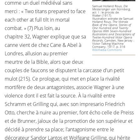
comme un duel médiéval sans
Samuel Holland Rous,
Die
Meistersinger von Nürnberg
,
merci : « Two titans prepared to face
act I : le procès de
Walter (1917)
each other at full tilt in mortal
Illustration extraite de Samuel
Holland Rous,
The Victrola
Book of the Opera. Stories of
combat. » (7) Plus loin, au
One Hundred and Twenty
Operas With Seven-Hundred
Illustrations and Descriptions of
chapitre 32, Wagner explique que sa
Twelve-Hundred Victor Opera
Records
, Camden, New Jersey :
Victor Talking Machine
canne vient de chez Cane & Abel à
Company, 1917, p. 316
Wikimedia Commons
Londres, allusion au premier
meurtre de la Bible, alors que deux
couples de faucons se disputent la carcasse d’un petit
mulot (215). Ce prologue, qui met en place la rivalité
mortifère de deux antagonistes, associe Wagner à une
violence dont il est fait la source. À la rivalité entre
Schramm et Grilling qui, avec son impresario Friedrich
Otto, cherche à nuire au premier, font écho celle de Preiss
et de Brunner, jaloux de la promotion de son supérieur et
décidé à prendre sa place; l’antagonisme entre le
décorateur Sandor Lantos et Wolfgang Grilling, qui hérite