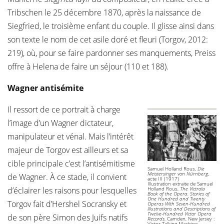
Tribschen le 25 décembre 1870, après la naissance de
Siegfried, le troisième enfant du couple. Il glisse ainsi dans
son texte le nom de cet asile doré et fleuri (Torgov, 2012:
219), où, pour se faire pardonner ses manquements, Preiss
offre à Helena de faire un séjour (110 et 188).
Wagner antisémite
Il ressort de ce portrait à charge
l’image d’un Wagner dictateur,
manipulateur et vénal. Mais l’intérêt
majeur de Torgov est ailleurs et sa
cible principale c’est l’antisémitisme
Samuel Holland Rous,
Die
Meistersinger von Nürnberg
,
de Wagner. À ce stade, il convient
acte III (1917)
Illustration extraite de Samuel
d’éclairer les raisons pour lesquelles
Holland Rous,
The Victrola
Book of the Opera. Stories of
One Hundred and Twenty
Torgov fait d’Hershel Socransky et
Operas With Seven-Hundred
Illustrations and Descriptions of
Twelve-Hundred Victor Opera
de son père Simon des Juifs natifs
Records
, Camden, New Jersey :
Victor Talking Machine