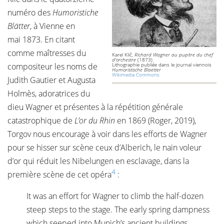
numéro des
Humoristiche
Blätter
, à Vienne en
mai 1873. En citant
comme maîtresses du
Karel Klič,
Richard Wagner au pupitre du chef
d'orchestre
(1873)
compositeur les noms de
Lithographie publiée dans le journal viennois
Humoristische Blaetter
Wikimedia Commons
Judith Gautier et Augusta
Holmès, adoratrices du
dieu Wagner et présentes à la répétition générale
catastrophique de
L’or du Rhin
en 1869 (Roger, 2019),
Torgov nous encourage à voir dans les efforts de Wagner
pour se hisser sur scène ceux d’Alberich, le nain voleur
d’or qui réduit les Nibelungen en esclavage, dans la
4
première scène de cet opéra
:
It was an effort for Wagner to climb the half-dozen
steep steps to the stage. The early spring dampness
which seeped into Munich’s ancient buildings,