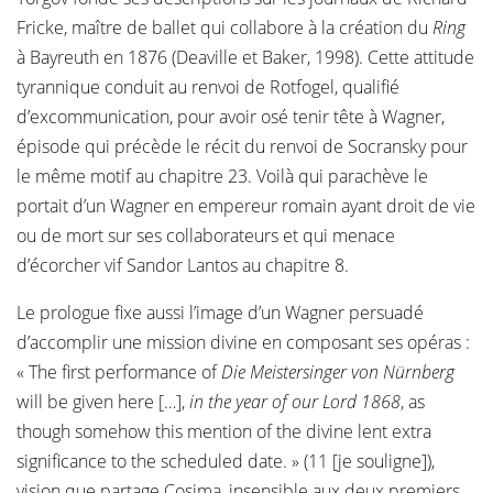
Fricke, maître de ballet qui collabore à la création du
Ring
à Bayreuth en 1876 (Deaville et Baker, 1998). Cette attitude
tyrannique conduit au renvoi de Rotfogel, qualifié
d’excommunication, pour avoir osé tenir tête à Wagner,
épisode qui précède le récit du renvoi de Socransky pour
le même motif au chapitre 23. Voilà qui parachève le
portait d’un Wagner en empereur romain ayant droit de vie
ou de mort sur ses collaborateurs et qui menace
d’écorcher vif Sandor Lantos au chapitre 8.
Le prologue fixe aussi l’image d’un Wagner persuadé
d’accomplir une mission divine en composant ses opéras :
« The first performance of
Die Meistersinger von Nürnberg
will be given here […],
in the year of our Lord 1868
, as
though somehow this mention of the divine lent extra
significance to the scheduled date. » (11 [je souligne]),
vision que partage Cosima, insensible aux deux premiers