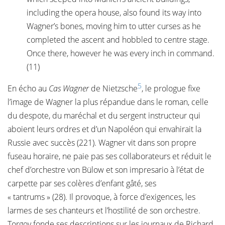
including the opera house, also found its way into
Wagner’s bones, moving him to utter curses as he
completed the ascent and hobbled to centre stage.
Once there, however he was every inch in command.
(11)
5
En écho au
Cas Wagner
de Nietzsche
, le prologue fixe
l’image de Wagner la plus répandue dans le roman, celle
du despote, du maréchal et du sergent instructeur qui
aboient leurs ordres et d’un Napoléon qui envahirait la
Russie avec succès (221). Wagner vit dans son propre
fuseau horaire, ne paie pas ses collaborateurs et réduit le
chef d’orchestre von Bülow et son impresario à l’état de
carpette par ses colères d’enfant gâté, ses
« tantrums » (28). Il provoque, à force d’exigences, les
larmes de ses chanteurs et l’hostilité de son orchestre.
Torgov fonde ses descriptions sur les journaux de Richard