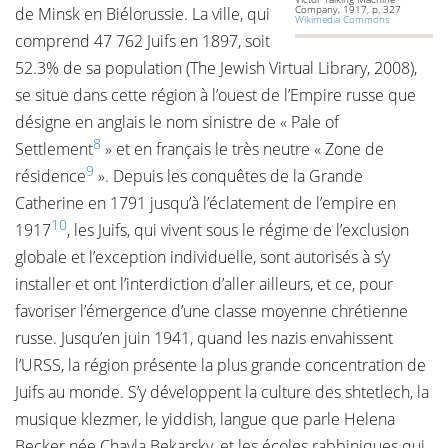
Company, 1917, p. 327
de Minsk en Biélorussie. La ville, qui
Wikimedia Commons
comprend 47 762 Juifs en 1897, soit
52.3% de sa population (The Jewish Virtual Library, 2008),
se situe dans cette région à l’ouest de l’Empire russe que
désigne en anglais le nom sinistre de « Pale of
8
Settlement
» et en français le très neutre « Zone de
9
résidence
». Depuis les conquêtes de la Grande
Catherine en 1791 jusqu’à l’éclatement de l’empire en
10
1917
, les Juifs, qui vivent sous le régime de l’exclusion
globale et l’exception individuelle, sont autorisés à s’y
installer et ont l’interdiction d’aller ailleurs, et ce, pour
favoriser l’émergence d’une classe moyenne chrétienne
russe. Jusqu’en juin 1941, quand les nazis envahissent
l’URSS, la région présente la plus grande concentration de
Juifs au monde. S’y développent la culture des shtetlech, la
musique klezmer, le yiddish, langue que parle Helena
Becker née Chayla Bekarsky, et les écoles rabbiniques qui