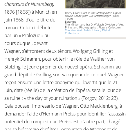
chanteurs de Nuremberg
,
1896 [1868]) à Munich en
Harry Grant Dart,
In the Metropolitan Opera
House. Scene from Die Meistersinger
(1898-
juin 1868, d’où le titre du
1899)
Estampe
The Miriam and Ira D. Wallach Division of Art,
roman
.
Celui-ci débute
Prints and Photographs : Picture Collection
The New York Public Library Digital
Collections
par un « Prologue » au
cours duquel, devant
Wagner, s’affrontent deux ténors, Wolfgang Grilling et
Henryk Schramm, pour obtenir le rôle de Walther von
Stolzing, le jeune premier du nouvel opéra. Schramm, au
grand dépit de Grilling, sort vainqueur de ce duel. Wagner
reçoit ensuite une lettre anonyme qui l’avertit que le 21
juin, date (réelle) de la création de l’opéra, sera le jour de
sa ruine : « the day of your ruination » (Torgov, 2012: 23).
Cela pousse l’impresario de Wagner, Otto Mecklenberg, à
demander l’aide d’Hermann Preiss pour identifier l’assassin
potentiel du compositeur. Preiss est, d’autre part, chargé
par sa hiérarchie d’infiltrer l’entourage de Wagner et de