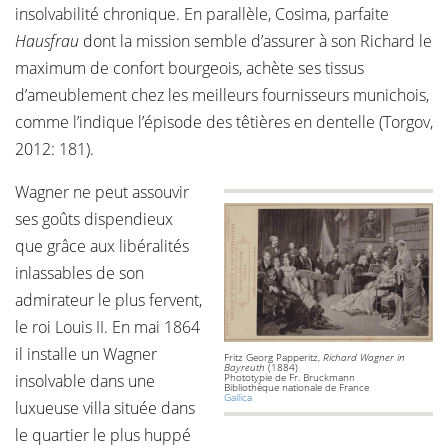
insolvabilité chronique. En parallèle, Cosima, parfaite
Hausfrau
dont la mission semble d’assurer à son Richard le
maximum de confort bourgeois, achète ses tissus
d’ameublement chez les meilleurs fournisseurs munichois,
comme l’indique l’épisode des têtières en dentelle (Torgov,
2012: 181).
Wagner ne peut assouvir
ses goûts dispendieux
que grâce aux libéralités
inlassables de son
admirateur le plus fervent,
le roi Louis II. En mai 1864
il installe un Wagner
Fritz Georg Papperitz,
Richard Wagner in
Bayreuth
(1884)
insolvable dans une
Phototypie de Fr. Bruckmann
Bibliothèque nationale de France
Gallica
luxueuse villa située dans
le quartier le plus huppé