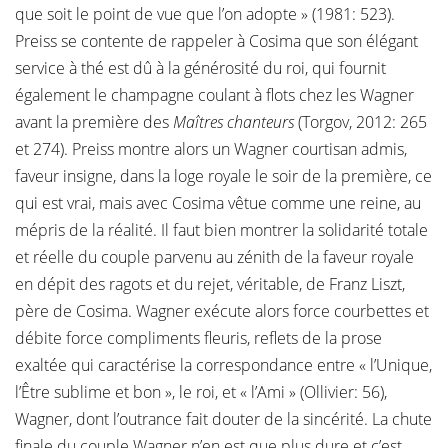
que soit le point de vue que l’on adopte » (1981: 523).
Preiss se contente de rappeler à Cosima que son élégant
service à thé est dû à la générosité du roi, qui fournit
également le champagne coulant à flots chez les Wagner
avant la première des
Maîtres chanteurs
(Torgov, 2012: 265
et 274). Preiss montre alors un Wagner courtisan admis,
faveur insigne, dans la loge royale le soir de la première, ce
qui est vrai, mais avec Cosima vêtue comme une reine, au
mépris de la réalité. Il faut bien montrer la solidarité totale
et réelle du couple parvenu au zénith de la faveur royale
en dépit des ragots et du rejet, véritable, de Franz Liszt,
père de Cosima. Wagner exécute alors force courbettes et
débite force compliments fleuris, reflets de la prose
exaltée qui caractérise la correspondance entre « l’Unique,
l’Être sublime et bon », le roi, et « l’Ami » (Ollivier: 56),
Wagner, dont l’outrance fait douter de la sincérité. La chute
finale du couple Wagner n’en est que plus dure et c’est