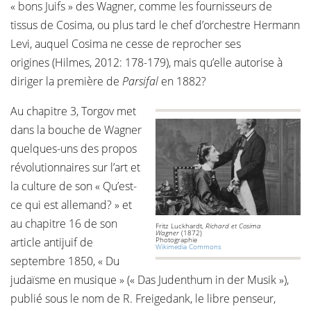
« bons Juifs » des Wagner, comme les fournisseurs de
tissus de Cosima, ou plus tard le chef d’orchestre Hermann
Levi, auquel Cosima ne cesse de reprocher ses
origines (Hilmes, 2012: 178-179), mais qu’elle autorise à
diriger la première de
Parsifal
en 1882?
Au chapitre 3, Torgov met
dans la bouche de Wagner
quelques-uns des propos
révolutionnaires sur l’art et
la culture de son « Qu’est-
ce qui est allemand? » et
au chapitre 16 de son
Fritz Luckhardt,
Richard et Cosima
Wagner
(1872)
article antijuif de
Photographie
Wikimedia Commons
septembre 1850, « Du
judaïsme en musique » (« Das Judenthum in der Musik »),
publié sous le nom de R. Freigedank, le libre penseur,