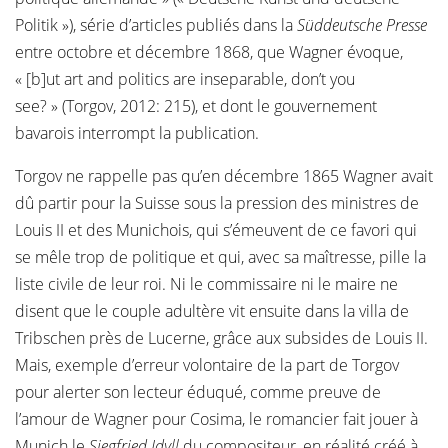
Politik »), série d’articles publiés dans la
Süddeutsche Presse
entre octobre et décembre 1868, que Wagner évoque,
« [b]ut art and politics are inseparable, don’t you
see? » (Torgov, 2012: 215), et dont le gouvernement
bavarois interrompt la publication.
Torgov ne rappelle pas qu’en décembre 1865 Wagner avait
dû partir pour la Suisse sous la pression des ministres de
Louis II et des Munichois, qui s’émeuvent de ce favori qui
se mêle trop de politique et qui, avec sa maîtresse, pille la
liste civile de leur roi. Ni le commissaire ni le maire ne
disent que le couple adultère vit ensuite dans la villa de
Tribschen près de Lucerne, grâce aux subsides de Louis II.
Mais, exemple d’erreur volontaire de la part de Torgov
pour alerter son lecteur éduqué, comme preuve de
l’amour de Wagner pour Cosima, le romancier fait jouer à
Munich le
Siegfried Idyll
du compositeur, en réalité créé à