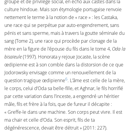
groupe et de privilège social, en écho aux castes dans la
culture hindoue. Mais son étymologie portugaise renvoie
nettement le terme à la notion de « race » : les Castaka,
une race qui se perpétue par auto-engendrement, sans
pénis et sans sperme, mais à travers la goutte séminale du
sang (Tome 2), une race qui procède par clonage de la
mère en la figure de l’épouse du fils dans le tome 4,
Oda la
bisaïeule
(1997). Honorata y rejoue Jocaste, la scène
œdipienne est à son comble dans la distorsion de ce que
Jodorowsky envisage comme un renouvellement de la
6
question tragique œdipienne
. L’âme est celle de la mère,
le corps, celui d’Oda sa belle-fille, et Aghnar, le fils horrifié
par cette variation dans l’inceste, a engendré un héritier
mâle, fils et frère à la fois, que de fureur il décapite :
« Greffe-le dans une machine. Son corps peut vivre. Il est
ma chair et celle d’Oda. Son esprit, fils de ta
dégénérescence, devait être détruit » (2011: 227).