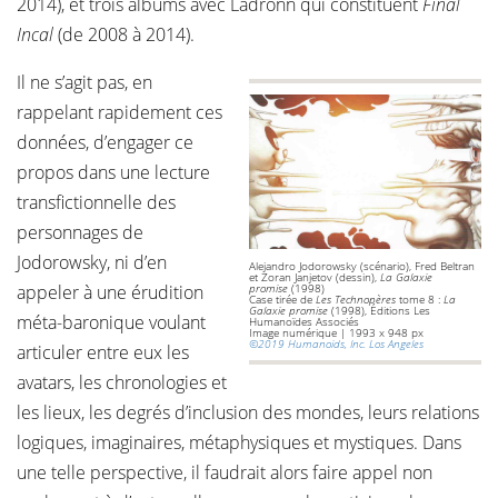
2014), et trois albums avec Ladrönn qui constituent
Final
Incal
(de 2008 à 2014).
Il ne s’agit pas, en
rappelant rapidement ces
données, d’engager ce
propos dans une lecture
transfictionnelle des
personnages de
Jodorowsky, ni d’en
Alejandro Jodorowsky (scénario), Fred Beltran
et Zoran Janjetov (dessin),
La Galaxie
appeler à une érudition
promise
(1998)
Case tirée de
Les Technopères
tome 8 :
La
Galaxie promise
(1998), Éditions Les
méta-baronique voulant
Humanoïdes Associés
Image numérique | 1993 x 948 px
©2019 Humanoids, Inc. Los Angeles
articuler entre eux les
avatars, les chronologies et
les lieux, les degrés d’inclusion des mondes, leurs relations
logiques, imaginaires, métaphysiques et mystiques. Dans
une telle perspective, il faudrait alors faire appel non