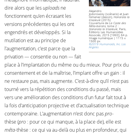
dire alors que les
uploads
ne
Alejandro
Jodorowsky (scénario) et Juan
fonctionnent qu’en écrasant les
Gimenez (dessin),
Honorata la
trisaïeule
(2015)
versions précédentes qui les ont
Couverture de
La Caste des
Méta-barons,
tome 2 :
Honorata la trisaïeule
, Paris,
engendrés et développés. Si la
Éditions Les Humanoïdes
Associés, 2015 [1993], 64 p.
Image numérique | 1115 x
mutilation est au principe de
1500 px
©2019 Humanoids, Inc. Los
Angeles
l’augmentation, c’est parce que la
privation — consentie ou non — fait
place à l’implantation du même ou du mieux. Pour prix du
consentement et de la maîtrise, l’implant offre un gain : il
ne restaure pas, mais augmente. C’est-à-dire qu’il n’est pas
tourné vers la répétition des conditions du passé, mais
vers une amélioration des conditions d’un futur fait tout à
la fois d’anticipation projective et d’actualisation technique
contemporaine. L’augmentation n’est donc pas
pro
-
thèse (
pro
: pour ce qui manque, à la place de), elle est
méta
-thèse : ce qui va au-delà ou plus en profondeur, qui