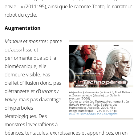
envie… » (2011: 95), ainsi que le raconte Tonto, le narrateur
robot du cycle.
Augmentation
Manque
et
monstre
: parce
qu’aussi lisse et
performante que soit la
biomécanique, elle
demeure visible. Pas
d’effet d’illusion donc, pas
d’étrangeté et d’
Uncanny
Alejandro Jodorowsky (scénario), Fred Beltran
et Zoran Janjetov (dessin),
La Galaxie
Valley
, mais pas davantage
promise
(2006)
Couverture de
Les Technopères,
tome 8 :
La
Galaxie promise
, Paris, Éditions Les
d’hyperboles
Humanoïdes Associés, 2006, 48p.
Image numérique | 789 x 1047 px
©2019 Humanoids, Inc. Los Angeles
tératologiques. Des
monstres lovecraftiens à
béances, tentacules, excroissances et appendices, on en