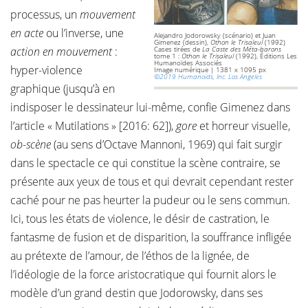
processus, un
mouvement
en acte
ou l’inverse, une
Alejandro Jodorowsky (scénario) et Juan
Gimenez (dessin),
Othon le Trisaïeul
(1992)
action en mouvement
:
Cases tirées de
La Caste des Méta-barons
tome 1 :
Othon le Trisaïeul
(1992), Éditions Les
Humanoïdes Associés
hyper-violence
Image numérique | 1381 x 1095 px
©2019 Humanoids, Inc. Los Angeles
graphique (jusqu’à en
indisposer le dessinateur lui-même, confie Gimenez dans
l’article « Mutilations » [2016: 62]),
gore
et horreur visuelle,
ob-scène
(au sens d’Octave Mannoni, 1969) qui fait surgir
dans le spectacle ce qui constitue la scène contraire, se
présente aux yeux de tous et qui devrait cependant rester
caché pour ne pas heurter la pudeur ou le sens commun.
Ici, tous les états de violence, le désir de castration, le
fantasme de fusion et de disparition, la souffrance infligée
au prétexte de l’amour, de l’éthos de la lignée, de
l’idéologie de la force aristocratique qui fournit alors le
modèle d’un grand destin que Jodorowsky, dans ses