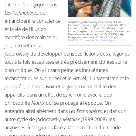
l’utopie écologique dans
Les Technopères,
qui
émancipent la conscience
Alejandro Jodorowsky (scénario) et Juan
Gimenez (dessin),
Aghnar le bisaïeul
(2015)
et la vie de l’illusion
Couverture de
La Caste des Méta-barons,
tome 3 :
Aghnar le bisaïeul
, Paris, Éditions Les
Humanoïdes Associés, 2015 [1995], 64p.
mortifère des maîtres du
Image numérique | 1124 x 1500 px
©2019 Humanoids, Inc. Los Angeles
jeu, permettent à
Jodorowsky de développer dans ses fictions des allégories
tout à la fois escapistes et très précisément ciblées sur le
plan critique. On y lit sans peine les inquiétudes
technocritiques sur le réel et le virtuel, l’illusionnisme et le
jeu vidéo, le biopouvoir et la gouvernementalité des
appareils, dans un effet de synchronie avec la pop-
philosophie
Matrix
qui se propage à l’époque. On
entendra ainsi aisément dans
Les Technopères
, et dans un
autre cycle de Jodorowsky,
Megalex
(1999-2008), les
angoisses écologiques face à la destruction du monde
naturel qui conduisent à faire ressurgir des forces