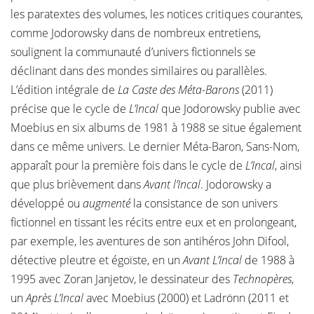
les paratextes des volumes, les notices critiques courantes,
comme Jodorowsky dans de nombreux entretiens,
soulignent la communauté d’univers fictionnels se
déclinant dans des mondes similaires ou parallèles.
L’édition intégrale de
La Caste des Méta-Barons
(2011)
précise que le cycle de
L’Incal
que Jodorowsky publie avec
Moebius en six albums de 1981 à 1988 se situe également
dans ce même univers. Le dernier Méta-Baron, Sans-Nom,
apparaît pour la première fois dans le cycle de
L’Incal
, ainsi
que plus brièvement dans
Avant l’Incal
. Jodorowsky a
développé ou
augmenté
la consistance de son univers
fictionnel en tissant les récits entre eux et en prolongeant,
par exemple, les aventures de son antihéros John Difool,
détective pleutre et égoïste, en un
Avant L’Incal
de 1988 à
1995 avec Zoran Janjetov, le dessinateur des
Technopères
,
un
Après L’Incal
avec Moebius (2000) et Ladrönn (2011 et