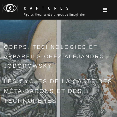
CORPS, TECHNOLOGIES ET
APPAREILS CHEZ ALEJANDRO
JODOROWSKY
LES CYCLES DE LA CASTE DES
MÉTA-BARONS ET DES
TECHNOPÈRES