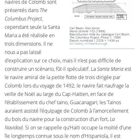
navires de Colomb sont
présentés dans
The
Columbus Project
,
cependant seule la Santa
Carl Beam,
Nao Santa
Maria (échelle 1/5)
(1989)
Maria a été réalisée en
Reproduction tirée du catalogue
Carl Beam.
The Columbus Project. Phase 1
, 1989
Dessin numérisé | 2326 × 1436 px
trois dimensions. Il ne
Art Gallery of Peterborough
nous a pas laissé
d’explication sur ce choix, mais il n’est pas difficile de
construire un scénario, fût-il spéculatif. La
Santa Maria
est
le navire amiral de la petite flotte de trois dirigée par
Colomb lors du voyage de 1492; le navire fait naufrage la
veille de Noël au large du Cap-Haïtien, en face de
l’établissement du chef taïno, Guacanagari; les Taïnos
auraient assisté l’équipage de Colomb à l’amorcellement
du bois du navire pour la construction d’un fort,
La
Navidad
. Si on se rappelle qu’Haïti occupe la moitié d’une
île longtemps connue sous le nom d’Hispaniola, il est