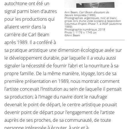
autochtone ont été un
signal parmi bien d’autres
Ann Beam,
Carl Beam discutant de
l’œuvre
Ampoleta (1989)
pour les productions qui
Photographies argentiques, noir et blanc,
prises lors d’une visite scolaire à l’exposition
Columbus Project. Phase 1
, à l’AGP (automne
allaient venir dans la
1989)
Photographie numérique, 2018
Photo | 1179 x 1745 px
carrière de Carl Beam
©Ann Beam
après 1989. Il a conféré à
sa pratique artistique une dimension écologique axée sur
le développement durable, par laquelle il a voulu aussi
signaler la nécessité de fournir l’abri et la nourriture à sa
propre famille. De la même manière,
Voyage
, lors de sa
première présentation en 1989, nous montrait comment
l’artiste concevait l’institution au sein de laquelle il pensait
sa production; à l’image du navire dont le naufrage
devenait le point de départ, le centre artistique pouvait
devenir point de départ pour l’engagement de l’artiste
auprès de ses proches, de sa communauté, de toute
personne intéressée à écouter, à voir et à