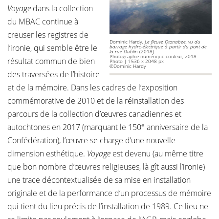
Voyage
dans la collection
du MBAC continue à
creuser les registres de
Dominic Hardy,
Le fleuve Otonabee, vu du
l’ironie, qui semble être le
barrage hydro-électrique à partir du pont de
la rue Dublin
(2018)
Photographie numérique couleur, 2018
résultat commun de bien
Photo | 1536 x 2048 px
©Dominic Hardy
des traversées de l’histoire
et de la mémoire. Dans les cadres de l’exposition
commémorative de 2010 et de la réinstallation des
parcours de la collection d’œuvres canadiennes et
e
autochtones en 2017 (marquant le 150
anniversaire de la
Confédération), l’œuvre se charge d’une nouvelle
dimension esthétique.
Voyage
est devenu (au même titre
que bon nombre d’œuvres religieuses, là gît aussi l’ironie)
une trace décontextualisée de sa mise en installation
originale et de la performance d’un processus de mémoire
qui tient du lieu précis de l’installation de 1989. Ce lieu ne