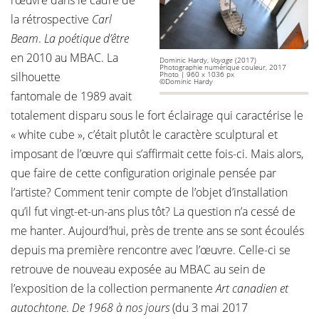
l’œuvre dans le cadre de
la rétrospective
Carl
Beam
.
La poétique d’être
en 2010 au MBAC. La
Dominic Hardy,
Voyage
(2017)
Photographie numérique couleur, 2017
silhouette
Photo | 960 x 1036 px
©Dominic Hardy
fantomale de 1989 avait
totalement disparu sous le fort éclairage qui caractérise le
« white cube », c’était plutôt le caractère sculptural et
imposant de l’œuvre qui s’affirmait cette fois-ci. Mais alors,
que faire de cette configuration originale pensée par
l’artiste? Comment tenir compte de l’objet d’installation
qu’il fut vingt-et-un-ans plus tôt? La question n’a cessé de
me hanter. Aujourd’hui, près de trente ans se sont écoulés
depuis ma première rencontre avec l’œuvre. Celle-ci se
retrouve de nouveau exposée au MBAC au sein de
l’exposition de la collection permanente
Art canadien et
autochtone
.
De 1968 à nos jours
(du 3 mai 2017