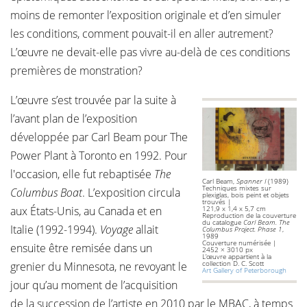
moins de remonter l’exposition originale et d’en simuler
les conditions, comment pouvait-il en aller autrement?
L’œuvre ne devait-elle pas vivre au-delà de ces conditions
premières de monstration?
L’œuvre s’est trouvée par la suite à
l’avant plan de l’exposition
développée par Carl Beam pour The
Power Plant à Toronto en 1992. Pour
l'occasion, elle fut rebaptisée
The
Carl Beam,
Spanner I
(1989)
Techniques mixtes sur
Columbus Boat
. L’exposition circula
plexiglas, bois peint et objets
trouvés |
aux États-Unis, au Canada et en
121,9 x 1,4 x 5,7 cm
Reproduction de la couverture
du catalogue
Carl Beam. The
Italie (1992-1994).
Voyage
allait
Columbus Project. Phase 1
,
1989
Couverture numérisée |
ensuite être remisée dans un
2452 × 3010 px
L’œuvre appartient à la
collection D. C. Scott
grenier du Minnesota, ne revoyant le
Art Gallery of Peterborough
jour qu’au moment de l’acquisition
de la succession de l’artiste en 2010 par le MBAC, à temps