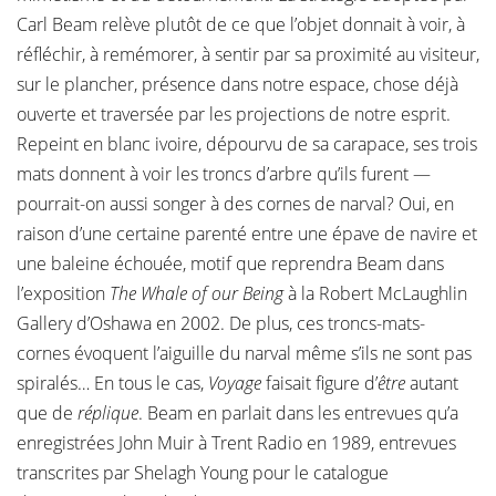
Carl Beam relève plutôt de ce que l’objet donnait à voir, à
réfléchir, à remémorer, à sentir par sa proximité au visiteur,
sur le plancher, présence dans notre espace, chose déjà
ouverte et traversée par les projections de notre esprit.
Repeint en blanc ivoire, dépourvu de sa carapace, ses trois
mats donnent à voir les troncs d’arbre qu’ils furent —
pourrait-on aussi songer à des cornes de narval? Oui, en
raison d’une certaine parenté entre une épave de navire et
une baleine échouée, motif que reprendra Beam dans
l’exposition
The Whale of our Being
à la Robert McLaughlin
Gallery d’Oshawa en 2002. De plus, ces troncs-mats-
cornes évoquent l’aiguille du narval même s’ils ne sont pas
spiralés… En tous le cas,
Voyage
faisait figure d’
être
autant
que de
réplique
. Beam en parlait dans les entrevues qu’a
enregistrées John Muir à Trent Radio en 1989, entrevues
transcrites par Shelagh Young pour le catalogue