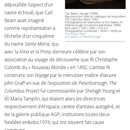
dépouillée l’aspect d’un
navire échoué, que Carl
Carl Beam,
Voyage
(1989)
Reproduction tirée du catalogue de l’exposition
Beam avait imaginé
The Columbus Boat
, 1992
Photographie de l’exposition à l’Art Gallery of
Peterborough (novembre-décembre 1989)
comme représentation à
Bois peint | 530 x 308 x 310 cm
Photographie numérisée | 3934 × 2836 px
The Power Plant
l’échelle d’un cinquième
Art Gallery of Peterborough
du navire
Santa Maria,
qui,
avec la
Nina
et la
Pinta
, demeure célèbre par son
association au voyage de découverte que fit Christophe
Colomb du « Nouveau Monde » en 1492. L’artiste fit
construire son
Voyage
par le menuisier-maître d’œuvre
John Graff en vue de l’exposition de Peterborough.
The
Columbus Project
fut commissariée par Shelagh Young et
Illi-Maria Tamplin, qui étaient alors les directrices
respectivement d’Artspace, centre d’artistes autogéré, et
de la galerie publique AGP, institutions toutes deux
fondées en&nbs;1974, qui ont souvent fait cause