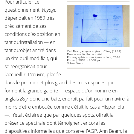
Pour articuler ce
questionnement,
Voyage
dépendait en 1989 très
précisément de ses
conditions d’exposition en
tant qu’installation — en
tant qu’objet ancré dans
Carl Beam,
Ampoleta (Hour Glass)
(1989)
Dessin sur feuille de métal
un site qu’il modifiait, qui
Photographie numérique couleur, 2018
Photo | 3008 x 2000 px
©Ann Beam
se réorganisait pour
l’accueillir. L’œuvre, placée
dans le premier et plus grand des trois espaces qui
forment la grande galerie — espace qu’on nomme en
anglais
Bay
, donc une baie, endroit parfait pour un navire, à
moins d’être embouée comme c’était le cas à Hispaniola
—, n’était éclairée que par quelques spots, offrait la
présence spectrale dont témoignent encore les
diapositives informelles que conserve l’AGP. Ann Beam, la