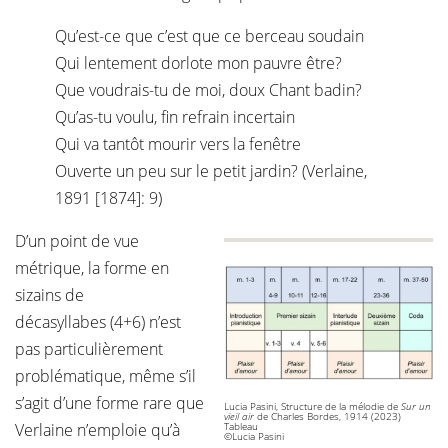
Qu’est-ce que c’est que ce berceau soudain
Qui lentement dorlote mon pauvre être?
Que voudrais-tu de moi, doux Chant badin?
Qu’as-tu voulu, fin refrain incertain
Qui va tantôt mourir vers la fenêtre
Ouverte un peu sur le petit jardin? (Verlaine,
1891 [1874]: 9)
D’un point de vue
métrique, la forme en
sizains de
décasyllabes (4+6) n’est
pas particulièrement
problématique, même s’il
s’agit d’une forme rare que
Lucia Pasini, Structure de la mélodie de
Sur un
vieil air
de Charles Bordes, 1914 (2023)
Verlaine n’emploie qu’à
Tableau
©Lucia Pasini