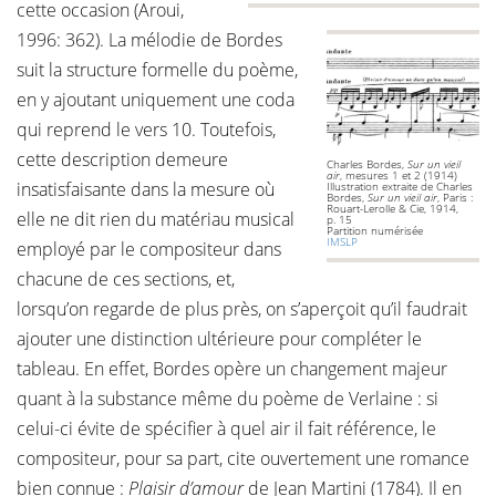
cette occasion (Aroui,
1996: 362). La mélodie de Bordes
suit la structure formelle du poème,
en y ajoutant uniquement une coda
qui reprend le vers 10. Toutefois,
cette description demeure
Charles Bordes,
Sur un vieil
air
, mesures 1 et 2 (1914)
insatisfaisante dans la mesure où
Illustration extraite de Charles
Bordes,
Sur un vieil air
, Paris :
Rouart-Lerolle & Cie, 1914,
elle ne dit rien du matériau musical
p. 15
Partition numérisée
IMSLP
employé par le compositeur dans
chacune de ces sections, et,
lorsqu’on regarde de plus près, on s’aperçoit qu’il faudrait
ajouter une distinction ultérieure pour compléter le
tableau. En effet, Bordes opère un changement majeur
quant à la substance même du poème de Verlaine : si
celui-ci évite de spécifier à quel air il fait référence, le
compositeur, pour sa part, cite ouvertement une romance
bien connue :
Plaisir d’amour
de Jean Martini (1784). Il en