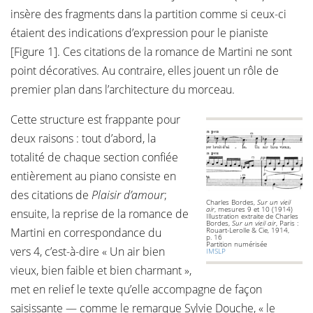
insère des fragments dans la partition comme si ceux-ci
étaient des indications d’expression pour le pianiste
[Figure 1]. Ces citations de la romance de Martini ne sont
point décoratives. Au contraire, elles jouent un rôle de
premier plan dans l’architecture du morceau.
Cette structure est frappante pour
deux raisons : tout d’abord, la
totalité de chaque section confiée
entièrement au piano consiste en
des citations de
Plaisir d’amour
;
Charles Bordes,
Sur un vieil
air
, mesures 9 et 10 (1914)
ensuite, la reprise de la romance de
Illustration extraite de Charles
Bordes,
Sur un vieil air
, Paris :
Martini en correspondance du
Rouart-Lerolle & Cie, 1914,
p. 16
Partition numérisée
vers 4, c’est-à-dire « Un air bien
IMSLP
vieux, bien faible et bien charmant »,
met en relief le texte qu’elle accompagne de façon
saisissante — comme le remarque Sylvie Douche, « le