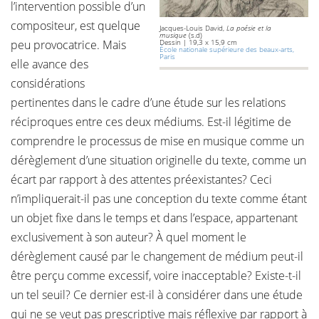
l’intervention possible d’un
compositeur, est quelque
Jacques-Louis David,
La poésie et la
musique
(s.d)
peu provocatrice. Mais
Dessin | 19,3 x 15,9 cm
École nationale supérieure des beaux-arts,
Paris
elle avance des
considérations
pertinentes dans le cadre d’une étude sur les relations
réciproques entre ces deux médiums. Est-il légitime de
comprendre le processus de mise en musique comme un
dérèglement d’une situation originelle du texte, comme un
écart par rapport à des attentes préexistantes? Ceci
n’impliquerait-il pas une conception du texte comme étant
un objet fixe dans le temps et dans l’espace, appartenant
exclusivement à son auteur? À quel moment le
dérèglement causé par le changement de médium peut-il
être perçu comme excessif, voire inacceptable? Existe-t-il
un tel seuil? Ce dernier est-il à considérer dans une étude
qui ne se veut pas prescriptive mais réflexive par rapport à