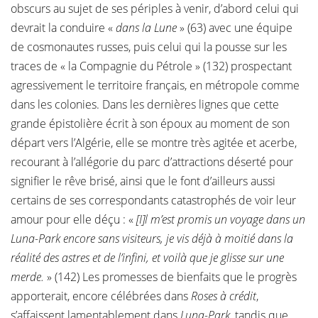
obscurs au sujet de ses périples à venir, d’abord celui qui
devrait la conduire «
dans la Lune
» (63) avec une équipe
de cosmonautes russes, puis celui qui la pousse sur les
traces de « la Compagnie du Pétrole » (132) prospectant
agressivement le territoire français, en métropole comme
dans les colonies. Dans les dernières lignes que cette
grande épistolière écrit à son époux au moment de son
départ vers l’Algérie, elle se montre très agitée et acerbe,
recourant à l’allégorie du parc d’attractions déserté pour
signifier le rêve brisé, ainsi que le font d’ailleurs aussi
certains de ses correspondants catastrophés de voir leur
amour pour elle déçu : «
[I]l m’est promis un voyage dans un
Luna-Park encore sans visiteurs, je vis déjà à moitié dans la
réalité des astres et de l’infini, et voilà que je glisse sur une
merde.
» (142) Les promesses de bienfaits que le progrès
apporterait, encore célébrées dans
Roses à crédit
,
s’affaissent lamentablement dans
Luna-Park
, tandis que