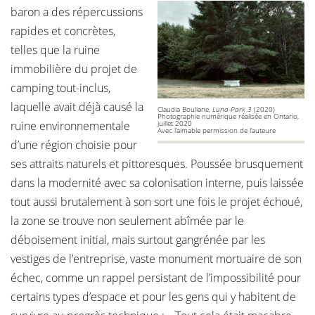
baron a des répercussions
rapides et concrètes,
telles que la ruine
immobilière du projet de
camping tout-inclus,
laquelle avait déjà causé la
Claudia Bouliane,
Luna-Park 3
(2020)
Photographie numérique réalisée en Ontario,
ruine environnementale
juillet 2020
Avec l’aimable permission de l’auteure
d’une région choisie pour
ses attraits naturels et pittoresques. Poussée brusquement
dans la modernité avec sa colonisation interne, puis laissée
tout aussi brutalement à son sort une fois le projet échoué,
la zone se trouve non seulement abîmée par le
déboisement initial, mais surtout gangrénée par les
vestiges de l’entreprise, vaste monument mortuaire de son
échec, comme un rappel persistant de l’impossibilité pour
certains types d’espace et pour les gens qui y habitent de