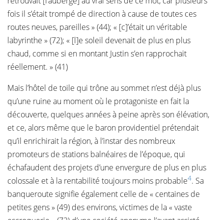
retrouvait [l’auberge] au vrai sens de ce mot, car plusieurs
fois il s’était trompé de direction à cause de toutes ces
routes neuves, pareilles » (44); « [c]’était un véritable
labyrinthe » (72); « [l]e soleil devenait de plus en plus
chaud, comme si en montant Justin s’en rapprochait
réellement. » (41)
Mais l’hôtel de toile qui trône au sommet n’est déjà plus
qu’une ruine au moment où le protagoniste en fait la
découverte, quelques années à peine après son élévation,
et ce, alors même que le baron providentiel prétendait
qu’il enrichirait la région, à l’instar des nombreux
promoteurs de stations balnéaires de l’époque, qui
échafaudent des projets d’une envergure de plus en plus
4
colossale et à la rentabilité toujours moins probable
. Sa
banqueroute signifie également celle de « centaines de
petites gens » (49) des environs, victimes de la « vaste