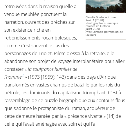
retrouvées dans la maison qu’elle a
vendue meublée ponctuent la
Claudia Bouliane,
Luna-
Park 1
(2020)
narration, ouvrent des brèches sur
Photographie numérique
réalisée en Ontario,
son existence riche en
juillet 2020
Avec l’aimable permission de
l’auteure
rebondissements rocambolesques,
comme c’est souvent le cas des
personnages de Triolet. Pilote d’essai à la retraite, elle
abandonne son projet de voyage interplanétaire pour aller
constater «
la souffrance humiliée de
2
l’homme
» (1973 [1959]: 143) dans des pays d’Afrique
transformés en vastes champs de bataille par les rois du
pétrole, les dominants du capitalisme triomphant. C’est à
l’assemblage de ce puzzle biographique aux contours flous
que s’adonne le protagoniste du roman, acquéreur de
cette demeure hantée par la « présence vivante » (14) de
celle qui l’avait aménagée avec soin et qui l’a