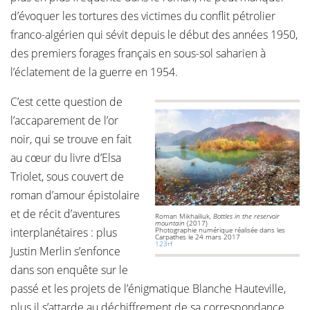
d’évoquer les tortures des victimes du conflit pétrolier
franco-algérien qui sévit depuis le début des années 1950,
des premiers forages français en sous-sol saharien à
l’éclatement de la guerre en 1954.
C’est cette question de
l’accaparement de l’or
noir, qui se trouve en fait
au cœur du livre d’Elsa
Triolet, sous couvert de
roman d’amour épistolaire
et de récit d’aventures
Roman Mikhailiuk,
Bottles in the reservoir
mountain
(2017)
interplanétaires : plus
Photographie numérique réalisée dans les
Carpathes le 24 mars 2017
123rf
Justin Merlin s’enfonce
dans son enquête sur le
passé et les projets de l’énigmatique Blanche Hauteville,
plus il s’attarde au déchiffrement de sa correspondance