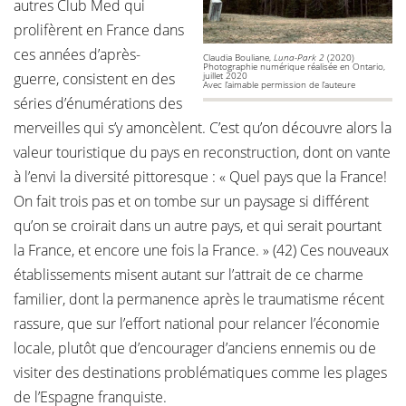
autres Club Med qui
prolifèrent en France dans
ces années d’après-
Claudia Bouliane,
Luna-Park 2
(2020)
Photographie numérique réalisée en Ontario,
guerre, consistent en des
juillet 2020
Avec l’aimable permission de l’auteure
séries d’énumérations des
merveilles qui s’y amoncèlent. C’est qu’on découvre alors la
valeur touristique du pays en reconstruction, dont on vante
à l’envi la diversité pittoresque : « Quel pays que la France!
On fait trois pas et on tombe sur un paysage si différent
qu’on se croirait dans un autre pays, et qui serait pourtant
la France, et encore une fois la France. » (42) Ces nouveaux
établissements misent autant sur l’attrait de ce charme
familier, dont la permanence après le traumatisme récent
rassure, que sur l’effort national pour relancer l’économie
locale, plutôt que d’encourager d’anciens ennemis ou de
visiter des destinations problématiques comme les plages
de l’Espagne franquiste.