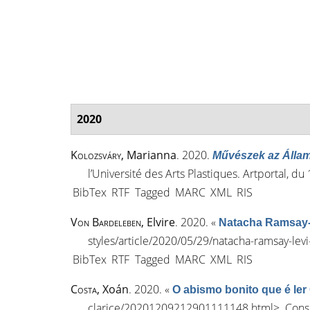
2020
Kolozsváry
, Marianna
. 2020.
Művészek az Álla
l’Université des Arts Plastiques. Artportal, d
BibTex
RTF
Tagged
MARC
XML
RIS
Von Bardeleben
, Elvire
. 2020.
«
Natacha Ramsay-L
styles/article/2020/05/29/natacha-ramsay-le
BibTex
RTF
Tagged
MARC
XML
RIS
Costa
, Xoán
. 2020.
«
O abismo bonito que é ler 
clarice/20201209212901111148.html
>. Cons