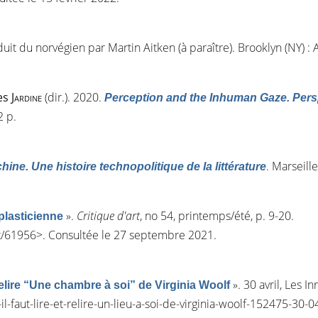
aduit du norvégien par Martin Aitken (à paraître). Brooklyn (NY) :
es
Jardine
(dir.). 2020.
Perception and the Inhuman Gaze. Per
2 p.
. Marseille
ine. Une histoire technopolitique de la littérature
»
.
Critique d'art
, n
o
54, printemps/été, p. 9-20.
 plasticienne
rt/61956
>. Consultée le 27 septembre 2021.
»
. 30 avril, Les I
 relire “Une chambre à soi” de Virginia Woolf
l-faut-lire-et-relire-un-lieu-a-soi-de-virginia-woolf-152475-30-