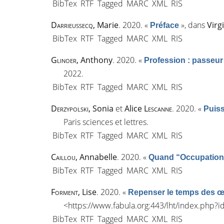
BibTex
RTF
Tagged
MARC
XML
RIS
Darrieussecq
, Marie
. 2020.
«
»
, dans
Virg
Préface
BibTex
RTF
Tagged
MARC
XML
RIS
Glinoer
, Anthony
. 2020.
«
Profession : passeur
2022.
BibTex
RTF
Tagged
MARC
XML
RIS
Derzypolski
, Sonia
et
Alice
Lescanne
. 2020.
«
Puiss
Paris sciences et lettres.
BibTex
RTF
Tagged
MARC
XML
RIS
Caillou
, Annabelle
. 2020.
«
Quand “Occupation D
BibTex
RTF
Tagged
MARC
XML
RIS
Forment
, Lise
. 2020.
«
Repenser le temps des œuv
<
https://www.fabula.org:443/lht/index.php?
BibTex
RTF
Tagged
MARC
XML
RIS