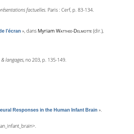
résentations factuelles
. Paris : Cerf, p. 83-134.
»
, dans
Myriam
Watthee-Delmotte
(dir.),
de l’écran
& langages
, n
o
203, p. 135-149.
»
.
Neural Responses in the Human Infant Brain
an_infant_brain
>.