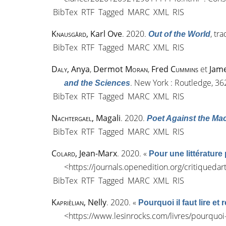
BibTex
RTF
Tagged
MARC
XML
RIS
Knausgård
, Karl Ove
. 2020.
, tr
Out of the World
BibTex
RTF
Tagged
MARC
XML
RIS
Daly
, Anya
,
Dermot
Moran
,
Fred
Cummins
et
Jam
. New York : Routledge, 36
and the Sciences
BibTex
RTF
Tagged
MARC
XML
RIS
Nachtergael
, Magali
. 2020.
Poet Against the Mach
BibTex
RTF
Tagged
MARC
XML
RIS
Colard
, Jean-Marx
. 2020.
«
Pour une littérature
<
https://journals.openedition.org/critiqueda
BibTex
RTF
Tagged
MARC
XML
RIS
Kaprièlian
, Nelly
. 2020.
«
Pourquoi il faut lire et
<
https://www.lesinrocks.com/livres/pourquoi-i