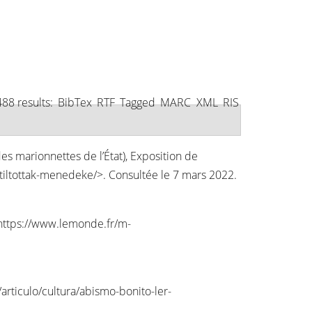
88 results:
BibTex
RTF
Tagged
MARC
XML
RIS
 des marionnettes de l’État), Exposition de
/tiltottak-menedeke/
>. Consultée le 7 mars 2022.
https://www.lemonde.fr/m-
articulo/cultura/abismo-bonito-ler-