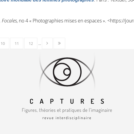
.
Focales
, n
o
4 « Photographies mises en espaces ». <
https://jou
10
11
12
…