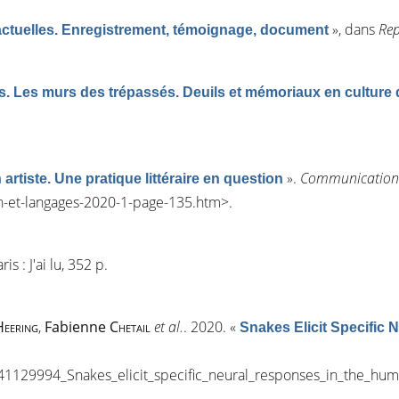
»
, dans
Rep
actuelles. Enregistrement, témoignage, document
s. Les murs des trépassés. Deuils et mémoriaux en culture 
»
.
Communication 
 artiste. Une pratique littéraire en question
n-et-langages-2020-1-page-135.htm
>.
aris : J'ai lu, 352 p.
Heering
,
Fabienne
Chetail
et al.
. 2020.
«
Snakes Elicit Specific 
341129994_Snakes_elicit_specific_neural_responses_in_the_hum