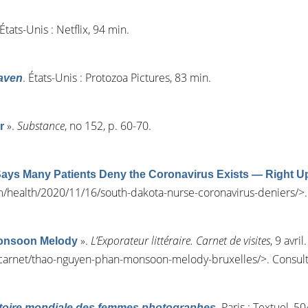
 États-Unis : Netflix, 94 min.
. États-Unis : Protozoa Pictures, 83 min.
aven
»
.
Substance
, n
o
152, p. 60-70.
r
ays Many Patients Deny the Coronavirus Exists — Right Up
/health/2020/11/16/south-dakota-nurse-coronavirus-deniers/
>
»
.
L’Exporateur littéraire. Carnet de visites
, 9 avril.
onsoon Melody
/carnet/thao-nguyen-phan-monsoon-melody-bruxelles/
>. Consul
. Paris : Textuel, 50
toire mondiale des femmes photographes