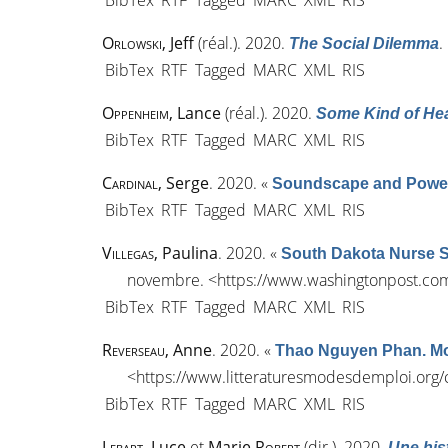
BibTex
RTF
Tagged
MARC
XML
RIS
Orlowski
, Jeff
(réal.). 2020.
.
The Social Dilemma
BibTex
RTF
Tagged
MARC
XML
RIS
Oppenheim
, Lance
(réal.). 2020.
Some Kind of He
BibTex
RTF
Tagged
MARC
XML
RIS
Cardinal
, Serge
. 2020.
«
Soundscape and Powe
BibTex
RTF
Tagged
MARC
XML
RIS
Villegas
, Paulina
. 2020.
«
South Dakota Nurse S
novembre. <
https://www.washingtonpost.com
BibTex
RTF
Tagged
MARC
XML
RIS
Reverseau
, Anne
. 2020.
«
Thao Nguyen Phan. M
<
https://www.litteraturesmodesdemploi.org
BibTex
RTF
Tagged
MARC
XML
RIS
Lebart
, Luce
et
Marie
Robert
(dir.). 2020.
Une his