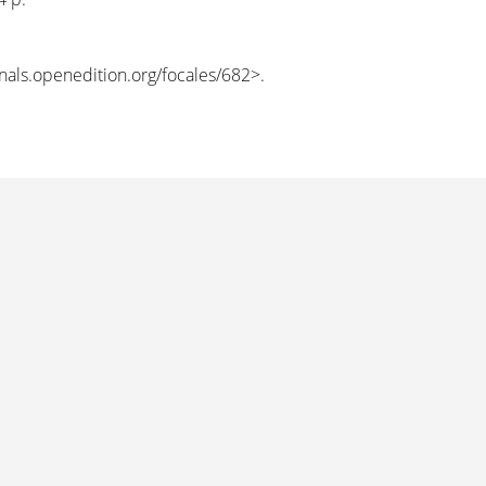
rnals.openedition.org/focales/682
>.