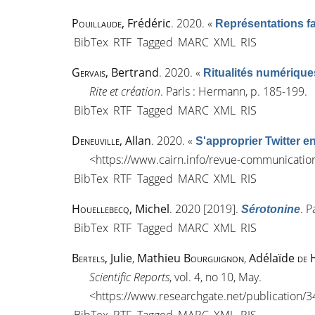
Pouillaude
, Frédéric
. 2020.
«
Représentations f
BibTex
RTF
Tagged
MARC
XML
RIS
Gervais
, Bertrand
. 2020.
«
Ritualités numérique
Rite et création
. Paris : Hermann, p. 185-199.
BibTex
RTF
Tagged
MARC
XML
RIS
Deneuville
, Allan
. 2020.
«
S'approprier Twitter en
<
https://www.cairn.info/revue-communicatio
BibTex
RTF
Tagged
MARC
XML
RIS
Houellebecq
, Michel
. 2020 [2019].
. P
Sérotonine
BibTex
RTF
Tagged
MARC
XML
RIS
Bertels
, Julie
,
Mathieu
Bourguignon
,
Adélaïde
de 
Scientific Reports
, vol. 4, n
o
10, May.
<
https://www.researchgate.net/publication/