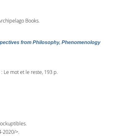
 Archipelago Books.
spectives from Philosophy, Phenomenology
 : Le mot et le reste, 193 p.
nrockuptibles.
04-2020/
>.