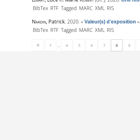
BibTex
RTF
Tagged
MARC
XML
RIS
Nardin
, Patrick
. 2020.
«
»
Valeur(s) d’exposition
BibTex
RTF
Tagged
MARC
XML
RIS
…
4
5
6
7
8
9