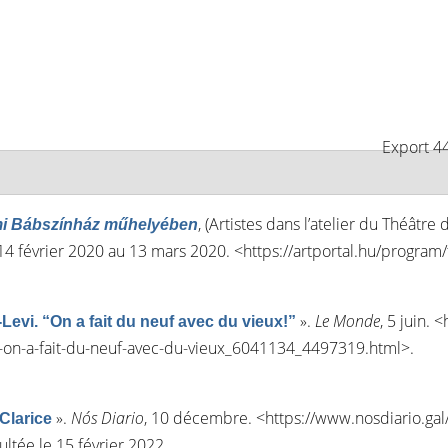
Export 44
, (Artistes dans l’atelier du Théâtre
mi Bábszínház műhelyében
u 14 février 2020 au 13 mars 2020. <
https://artportal.hu/program
»
.
Le Monde
, 5 juin. <
evi. “On a fait du neuf avec du vieux!”
vi-on-a-fait-du-neuf-avec-du-vieux_6041134_4497319.html
>.
»
.
Nós Diario
, 10 décembre. <
https://www.nosdiario.gal/
Clarice
ultée le 15 février 2022.