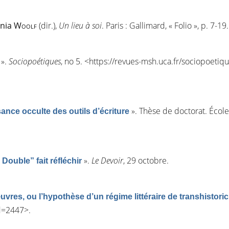
inia
Woolf
(dir.),
Un lieu à soi
. Paris : Gallimard, « Folio », p. 7-19.
»
.
Sociopoétiques
, n
o
5. <
https://revues-msh.uca.fr/sociopoeti
»
. Thèse de doctorat. École
ance occulte des outils d’écriture
»
.
Le Devoir
, 29 octobre.
ouble” fait réfléchir
res, ou l’hypothèse d’un régime littéraire de transhistoric
id=2447
>.