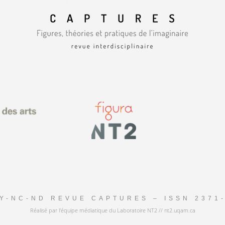
Y-NC-ND REVUE CAPTURES – ISSN 2371
Réalisé par l'équipe médiatique du Laboratoire NT2 // nt2.uqam.ca