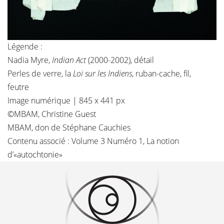
Légende :
Nadia Myre
,
Indian Act
(2000-2002), détail
Perles de verre, la
Loi sur les Indiens
, ruban-cache, fil,
feutre
Image numérique | 845 x 441 px
©MBAM
, Christine Guest
MBAM, don de Stéphane Cauchies
Contenu associé :
Volume 3 Numéro 1
,
La notion
d’«autochtonie»