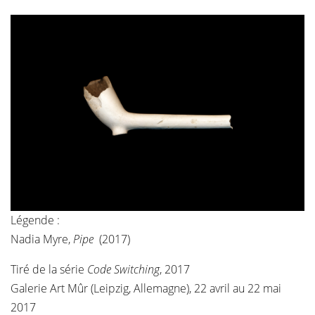
Légende :
Nadia Myre,
Pipe
(2017)
Tiré de la
série
Code Switching
, 2017
Galerie Art Mûr (Leipzig, Allemagne), 22 avril au 22 mai
2017