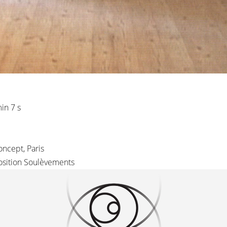
 min 7 s
 Concept, Paris
position Soulèvements