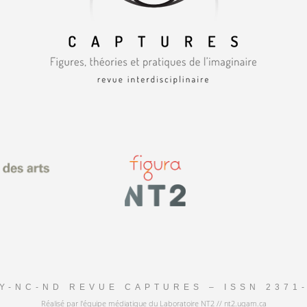
Y-NC-ND REVUE CAPTURES – ISSN 2371
Réalisé par l'équipe médiatique du Laboratoire NT2 // nt2.uqam.ca