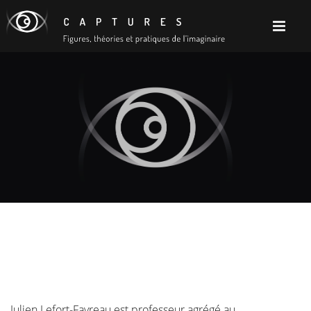
Julien Lefort-Favreau est professeur agrégé au