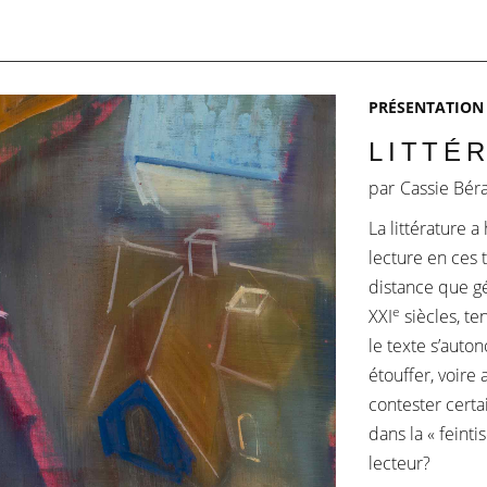
PRÉSENTATION
LITTÉ
par
Cassie Bér
La littérature 
lecture en ces 
distance que gé
e
XXI
siècles, te
le texte s’auton
étouffer, voir
contester certai
dans la « feinti
lecteur?