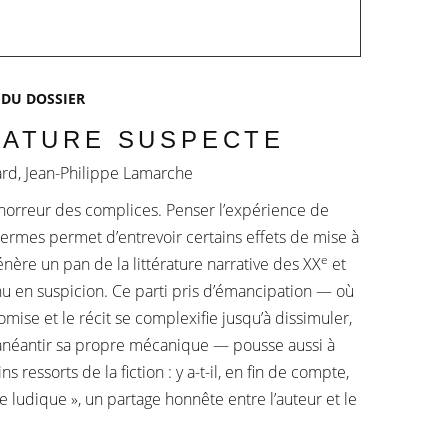
 DU DOSSIER
RATURE SUSPECTE
ard, Jean-Philippe Lamarche
a horreur des complices. Penser l’expérience de
termes permet d’entrevoir certains effets de mise à
e
nère un pan de la littérature narrative des XX
et
nu en suspicion. Ce parti pris d’émancipation — où
omise et le récit se complexifie jusqu’à dissimuler,
e anéantir sa propre mécanique — pousse aussi à
ns ressorts de la fiction : y a-t-il, en fin de compte,
se ludique », un partage honnête entre l’auteur et le