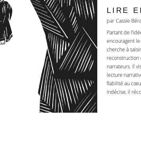
LIRE 
par
Cassie Bér
Partant de l’id
encouragent le l
cherche à saisi
reconstruction 
narrateurs. Il v
lecture narrativ
fiabilité au cœu
indécise, il réc