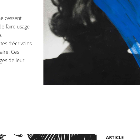
ne cessent
 de faire usage
.
xtes d’écrivains
naire. Ces
ges de leur
ARTICLE