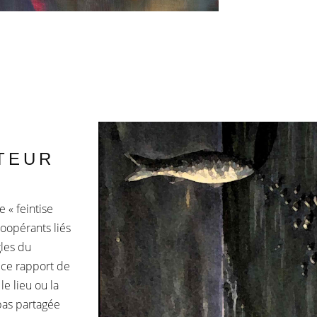
UTEUR
 « feintise
coopérants liés
gles du
e ce rapport de
e lieu ou la
 pas partagée