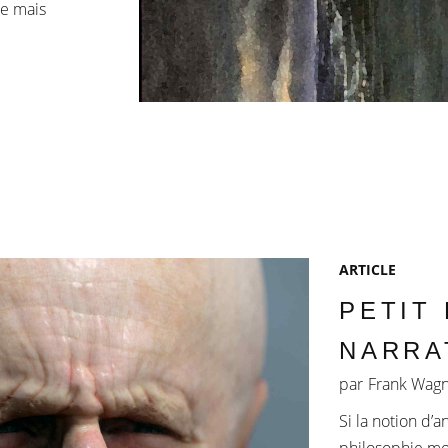
ue mais
ARTICLE
PETIT 
NARRA
par
Frank Wag
Si la notion d’
philosophie mor