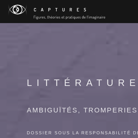
LITTÉRATUR
AMBIGUÏTÉS, TROMPERIE
DOSSIER SOUS LA RESPONSABILITÉ D