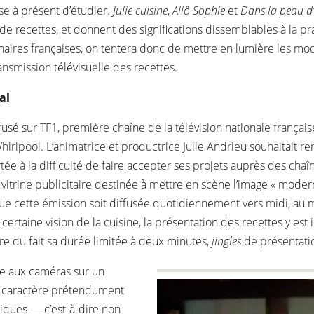
ose à présent d’étudier.
Julie cuisine
,
Allô Sophie
et
Dans la peau d
n de recettes, et donnent des significations dissemblables à la pr
aires françaises, on tentera donc de mettre en lumière les modal
nsmission télévisuelle des recettes.
al
usé sur TF1, première chaîne de la télévision nationale françai
rlpool. L’animatrice et productrice Julie Andrieu souhaitait re
rtée à la difficulté de faire accepter ses projets auprès des cha
vitrine publicitaire destinée à mettre en scène l’image « mode
 que cette émission soit diffusée quotidiennement vers midi, au m
ertaine vision de la cuisine, la présentation des recettes y est 
 du fait sa durée limitée à deux minutes,
jingles
de présentatio
e aux caméras sur un
e caractère prétendument
iques — c’est-à-dire non