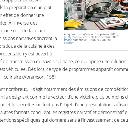
 la préparation d’un plat
ur effet de donner une
ette. À l’inverse des
 d’une recette face aux
ArtsyBee,
La confection d’un gâteau
(2016)
[CC0]
,
Pixabay
, consulté le 7 octobre 2016
ssions narratives ancrent la
Image numérique | 3000 x 2500 px
Pixabay
 pratique de la cuisine à des
présentation y est ouvert à
tif de transmission du savoir culinaire, ce qui opère une dilut
qui est véhiculée. Dès lors, ce type de programmes apparaît com
il culinaire (Abramson: 158).
sont nombreux. Il s’agit notamment des émissions de compétitio
 en la désignant comme le vecteur d’une victoire plus ou moins d
me et les recettes ne font pas l’objet d’une présentation suffis
utres formats concilient les registres narratif et démonstratif en
tentions spécifiques qui donnent sens à l’investissement de ceu