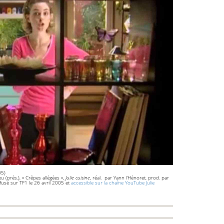
05)
u (prés.), « Crêpes allégées »,
Julie cuisine
, réal. par Yann l’Hénoret, prod. par
ffusé sur TF1 le 26 avril 2005 et
accessible sur la chaîne YouTube Julie