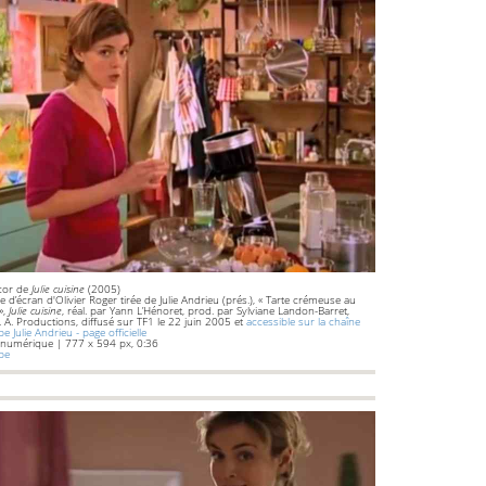
cor de
Julie cuisine
(2005)
e d’écran d'Olivier Roger tirée de Julie Andrieu (prés.), « Tarte crémeuse au
»,
Julie cuisine
, réal. par Yann L’Hénoret, prod. par Sylviane Landon-Barret,
J. A. Productions, diffusé sur TF1 le 22 juin 2005 et
accessible sur la chaîne
e Julie Andrieu - page officielle
 numérique | 777 x 594 px, 0:36
ube