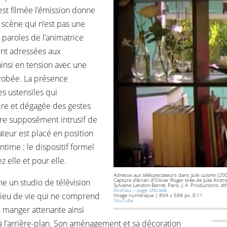
est filmée l’émission donne
e scène qui n’est pas une
 paroles de l’animatrice
ent adressées aux
ainsi en tension avec une
érobée. La présence
es ustensiles qui
ire et dégagée des gestes
ère supposément intrusif de
ateur est placé en position
ntime : le dispositif formel
z elle et pour elle.
Adresse aux téléspectateurs dans
Julie cuisine
(20
Capture d’écran d'Olivier Roger tirée de Julie Andrie
e un studio de télévision
Sylvaine Landon-Barret, Paris, J. A. Productions, di
Andrieu – page officielle
lieu de vie qui ne comprend
Image numérique | 854 x 599 px, 0:11
YouTube
à manger attenante ainsi
s à l’arrière-plan. Son aménagement et sa décoration