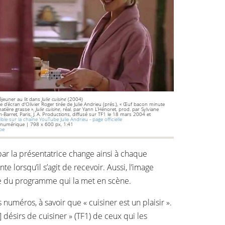
déjeuner au lit dans
Julie cuisine
(2004)
e d’écran d'Olivier Roger tirée de Julie Andrieu (prés.), « Œuf bacon minute
atière grasse »,
Julie cuisine
, réal. par Yann L’Hénoret, prod. par Sylviane
-Barret, Paris, J. A. Productions, diffusé sur TF1 le 18 mars 2004 et
ible sur la chaîne YouTube Julie Andrieu - page officielle
 numérique | 798 x 600 px, 1:41
ube
 par la présentatrice change ainsi à chaque
 lorsqu’il s’agit de recevoir. Aussi, l’image
ire du programme qui la met en scène.
uméros, à savoir que « cuisiner est un plaisir ».
s] désirs de cuisiner » (TF1) de ceux qui les