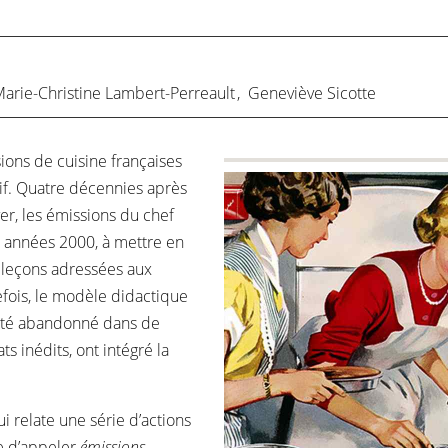
arie-Christine Lambert-Perreault
,
Geneviève Sicotte
ions de cuisine françaises
if. Quatre décennies après
er, les émissions du chef
s années 2000, à mettre en
 leçons adressées aux
fois, le modèle didactique
 été abandonné dans de
s inédits, ont intégré la
i relate une série d’actions
le d’appeler
émissions