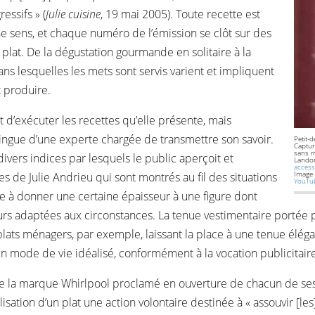
essifs » (
Julie cuisine
, 19 mai 2005). Toute recette est
ne sens, et chaque numéro de l’émission se clôt sur des
lat. De la dégustation gourmande en solitaire à la
ans lesquelles les mets sont servis varient et impliquent
t produire.
 d’exécuter les recettes qu’elle présente, mais
stingue d’une experte chargée de transmettre son savoir.
Petit-
Captur
sans m
 divers indices par lesquels le public aperçoit et
Landon
access
Image
ges de Julie Andrieu qui sont montrés au fil des situations
YouT
e à donner une certaine épaisseur à une figure dont
oujours adaptées aux circonstances. La tenue vestimentaire portée
lats ménagers, par exemple, laissant la place à une tenue élégante
 un mode de vie idéalisé, conformément à la vocation publicita
de la marque Whirlpool proclamé en ouverture de chacun de ses n
alisation d’un plat une action volontaire destinée à « assouvir [le