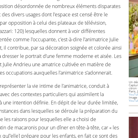
sposition désordonnée de nombreux éléments disparates
 des divers usages dont l’espace est censé être le
par opposition à celui des plateaux de télévision,
zzari: 120) lesquelles donnent à voir différentes
ntée comme l’occupante, c’est-à-dire l’animatrice Julie
t, il contribue, par sa décoration soignée et colorée ainsi
à dresser le portrait d’une femme moderne et aisée. Les
nt Julie Andrieu une amatrice cultivée en matière de
res occupations auxquelles l’animatrice s’adonnerait.
Un dé
 représenter la vie intime de l’animatrice, conduit à
Captur
citron 
Paris, 
avec des contextes particuliers qui assimilent la
YouTub
Image
YouT
à une intention définie. En dépit de leur durée limitée,
nstances dans lesquelles se déroule la préparation du
se les raisons pour lesquelles elle a choisi de
tin de macaronis pour un dîner en tête-à-tête, car « les
qu[’elle] prépare pour les enfants, en fait ce sont des