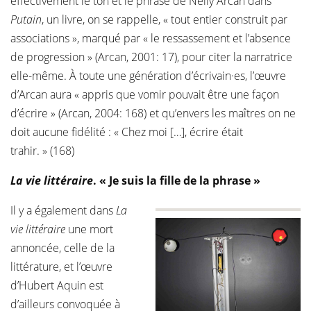
effectivement le ton et le phrasé de Nelly Arcan dans
Putain
, un livre, on se rappelle, « tout entier construit par
associations », marqué par « le ressassement et l’absence
de progression » (Arcan, 2001: 17), pour citer la narratrice
elle-même. À toute une génération d’écrivain·es, l’œuvre
d’Arcan aura « appris que vomir pouvait être une façon
d’écrire » (Arcan, 2004: 168) et qu’envers les maîtres on ne
doit aucune fidélité : « Chez moi […], écrire était
trahir. » (168)
La vie littéraire
. « Je suis la fille de la phrase »
Il y a également dans
La
vie littéraire
une mort
annoncée, celle de la
littérature, et l’œuvre
d’Hubert Aquin est
d’ailleurs convoquée à