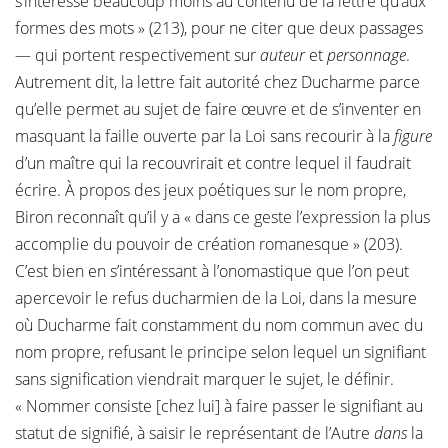
s’intéresse beaucoup moins au contenu de la lettre qu’aux
formes des mots » (213), pour ne citer que deux passages
— qui portent respectivement sur
auteur
et
personnage
.
Autrement dit, la lettre fait autorité chez Ducharme parce
qu’elle permet au sujet de faire œuvre et de s’inventer en
masquant la faille ouverte par la Loi sans recourir à la
figure
d’un maître qui la recouvrirait et contre lequel il faudrait
écrire. À propos des jeux poétiques sur le nom propre,
Biron reconnaît qu’il y a « dans ce geste l’expression la plus
accomplie du pouvoir de création romanesque » (203).
C’est bien en s’intéressant à l’onomastique que l’on peut
apercevoir le refus ducharmien de la Loi, dans la mesure
où Ducharme fait constamment du nom commun avec du
nom propre, refusant le principe selon lequel un signifiant
sans signification viendrait marquer le sujet, le définir.
« Nommer consiste [chez lui] à faire passer le signifiant au
statut de signifié, à saisir le représentant de l’Autre
dans
la