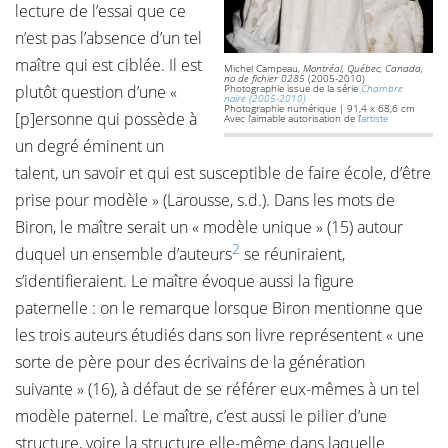
lecture de l’essai que ce
n’est pas l’absence d’un tel
maître qui est ciblée. Il est
Michel Campeau,
Montréal, Québec, Canada,
no de fichier 0285
(2005-2010)
plutôt question d’une «
Photographie issue de la série
Chambre
noire (2005-2010)
Photographie numérique | 91,4 x 68,6 cm
[p]ersonne qui possède à
Avec l’aimable autorisation de l’
artiste
un degré éminent un
talent, un savoir et qui est susceptible de faire école, d’être
prise pour modèle » (Larousse, s.d.). Dans les mots de
Biron, le maître serait un « modèle unique » (15) autour
2
duquel un ensemble d’auteurs
se réuniraient,
s’identifieraient. Le maître évoque aussi la figure
paternelle : on le remarque lorsque Biron mentionne que
les trois auteurs étudiés dans son livre représentent « une
sorte de père pour des écrivains de la génération
suivante » (16), à défaut de se référer eux-mêmes à un tel
modèle paternel. Le maître, c’est aussi le pilier d’une
structure, voire la structure elle-même dans laquelle