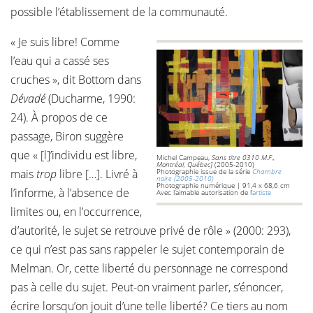
possible l’établissement de la communauté.
« Je suis libre! Comme
l’eau qui a cassé ses
cruches », dit Bottom dans
Dévadé
(Ducharme, 1990:
24). À propos de ce
passage, Biron suggère
que « [l]’individu est libre,
Michel Campeau,
Sans titre 0310 M.F.,
Montréal, Québec]
(2005-2010)
mais
trop
libre […]. Livré à
Photographie issue de la série
Chambre
noire (2005-2010)
Photographie numérique | 91,4 x 68,6 cm
l’informe, à l’absence de
Avec l’aimable autorisation de l’
artiste
limites ou, en l’occurrence,
d’autorité, le sujet se retrouve privé de rôle » (2000: 293),
ce qui n’est pas sans rappeler le sujet contemporain de
Melman. Or, cette liberté du personnage ne correspond
pas à celle du sujet. Peut-on vraiment parler, s’énoncer,
écrire lorsqu’on jouit d’une telle liberté? Ce tiers au nom