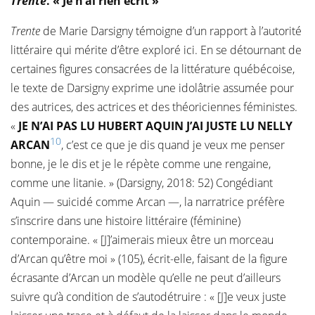
Trente
. « Je n’ai rien écrit »
Trente
de Marie Darsigny témoigne d’un rapport à l’autorité
littéraire qui mérite d’être exploré ici. En se détournant de
certaines figures consacrées de la littérature québécoise,
le texte de Darsigny exprime une idolâtrie assumée pour
des autrices, des actrices et des théoriciennes féministes.
«
JE N’AI PAS LU HUBERT AQUIN J’AI JUSTE LU NELLY
10
ARCAN
, c’est ce que je dis quand je veux me penser
bonne, je le dis et je le répète comme une rengaine,
comme une litanie. » (Darsigny, 2018: 52) Congédiant
Aquin — suicidé comme Arcan —, la narratrice préfère
s’inscrire dans une histoire littéraire (féminine)
contemporaine. « [J]’aimerais mieux être un morceau
d’Arcan qu’être moi » (105), écrit-elle, faisant de la figure
écrasante d’Arcan un modèle qu’elle ne peut d’ailleurs
suivre qu’à condition de s’autodétruire : « [J]e veux juste