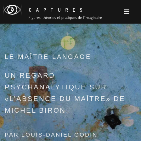
LE MAÎTRE LANGAGE
UN REGARD
PSYCHANALYTIQUE SUR
«L’ABSENCE DU MAÎTRE» DE
MICHEL BIRON
PAR LOUIS-DANIEL GODIN