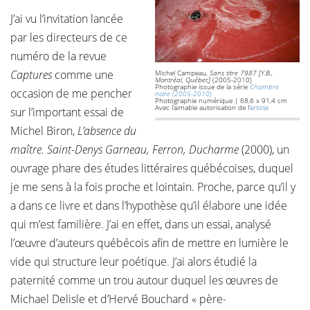
J’ai vu l’invitation lancée
par les directeurs de ce
numéro de la revue
Captures
comme une
Michel Campeau,
Sans titre 7987 [Y.B.,
Montréal, Québec]
(2005-2010)
Photographie issue de la série
Chambre
occasion de me pencher
noire (2005-2010)
Photographie numérique | 68,6 x 91,4 cm
Avec l’aimable autorisation de l’
artiste
sur l’important essai de
Michel Biron,
L’absence du
maître. Saint-Denys Garneau, Ferron, Ducharme
(2000), un
ouvrage phare des études littéraires québécoises, duquel
je me sens à la fois proche et lointain. Proche, parce qu’il y
a dans ce livre et dans l’hypothèse qu’il élabore une idée
qui m’est familière. J’ai en effet, dans un essai, analysé
l’œuvre d’auteurs québécois afin de mettre en lumière le
vide qui structure leur poétique. J’ai alors étudié la
paternité comme un trou autour duquel les œuvres de
Michael Delisle et d’Hervé Bouchard « père-