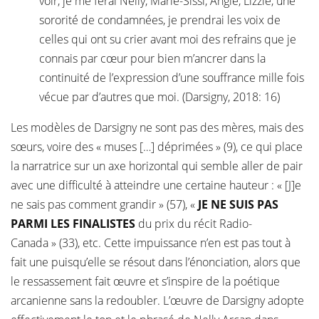
voir, je me ferai Nelly, Marie-Sissi, Angie, Lizzie, une
sororité de condamnées, je prendrai les voix de
celles qui ont su crier avant moi des refrains que je
connais par cœur pour bien m’ancrer dans la
continuité de l’expression d’une souffrance mille fois
vécue par d’autres que moi. (Darsigny, 2018: 16)
Les modèles de Darsigny ne sont pas des mères, mais des
sœurs, voire des « muses […] déprimées » (9), ce qui place
la narratrice sur un axe horizontal qui semble aller de pair
avec une difficulté à atteindre une certaine hauteur : « [J]e
ne sais pas comment grandir » (57), «
JE NE SUIS PAS
PARMI LES FINALISTES
du prix du récit Radio-
Canada » (33), etc. Cette impuissance n’en est pas tout à
fait une puisqu’elle se résout dans l’énonciation, alors que
le ressassement fait œuvre et s’inspire de la poétique
arcanienne sans la redoubler. L’œuvre de Darsigny adopte