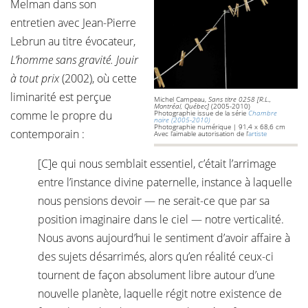
Melman dans son
entretien avec Jean-Pierre
Lebrun au titre évocateur,
L’homme sans gravité. Jouir
à tout prix
(2002), où cette
liminarité est perçue
Michel Campeau,
Sans titre 0258 [R.L.,
Montréal, Québec]
(2005-2010)
comme le propre du
Photographie issue de la série
Chambre
noire (2005-2010)
Photographie numérique | 91,4 x 68,6 cm
contemporain :
Avec l’aimable autorisation de l’
artiste
[C]e qui nous semblait essentiel, c’était l’arrimage
entre l’instance divine paternelle, instance à laquelle
nous pensions devoir — ne serait-ce que par sa
position imaginaire dans le ciel — notre verticalité.
Nous avons aujourd’hui le sentiment d’avoir affaire à
des sujets désarrimés, alors qu’en réalité ceux-ci
tournent de façon absolument libre autour d’une
nouvelle planète, laquelle régit notre existence de