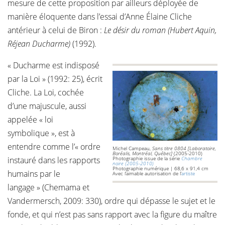
mesure de cette proposition par ailleurs déployée de
manière éloquente dans l’essai d’Anne Élaine Cliche
antérieur à celui de Biron :
Le désir du roman (Hubert Aquin,
Réjean Ducharme)
(1992).
« Ducharme est indisposé
par la Loi » (1992: 25), écrit
Cliche. La Loi, cochée
d’une majuscule, aussi
appelée « loi
symbolique », est à
entendre comme l’« ordre
Michel Campeau,
Sans titre 0804 [Laboratoire,
Boréalis, Montréal, Québec]
(2005-2010)
instauré dans les rapports
Photographie issue de la série
Chambre
noire (2005-2010)
Photographie numérique | 68,6 x 91,4 cm
humains par le
Avec l’aimable autorisation de l’
artiste
langage » (Chemama et
Vandermersch, 2009: 330), ordre qui dépasse le sujet et le
fonde, et qui n’est pas sans rapport avec la figure du maître