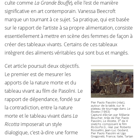
culte comme
La Grande Bouffe
), elle l’est de manière
significative en art contemporain. Vanessa Beecroft
marque un tournant à ce sujet. Sa pratique, qui est basée
sur le rapport de l’artiste à sa propre alimentation, consiste
essentiellement à mettre en scène des femmes de façon à
créer des tableaux vivants. Certains de ces tableaux
intègrent des aliments véritables qui sont bus et mangés.
Cet article poursuit deux objectifs.
Le premier est de mesurer les
apports de la nature morte et du
tableau vivant au film de Pasolini. Le
rapport de dépendance, fondé sur
Pier Paolo Pasolini (réal.),
autour de la table, sur le
la contradiction, entre la nature
plateau de tournage dans
La
Ricotta
(1963)
morte et le tableau vivant dans
La
Capture d’écran par Mélanie
Boucher, tirée de Pier Paolo
e
Pasolini,
La Ricotta
, 3
de 4
Ricotta
imposerait un style
sketchs composant le film
Ro.Go.Pa.G.
, réal. par Roberto
Rossellini, Jean-Luc Godard,
dialogique, c’est-à-dire une forme
Pier Paolo Pasolini et Ugo
Gregoretti, France; Italie, Tartan