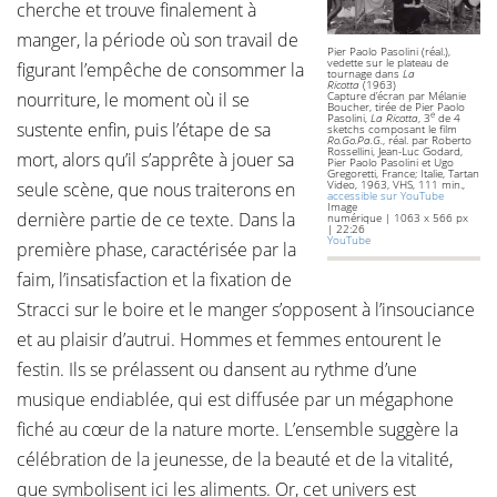
cherche et trouve finalement à
manger, la période où son travail de
Pier Paolo Pasolini (réal.),
vedette sur le plateau de
figurant l’empêche de consommer la
tournage dans
La
Ricotta
(1963)
nourriture, le moment où il se
Capture d’écran par Mélanie
Boucher, tirée de Pier Paolo
e
Pasolini,
La Ricotta
, 3
de 4
sustente enfin, puis l’étape de sa
sketchs composant le film
Ro.Go.Pa.G.
, réal. par Roberto
Rossellini, Jean-Luc Godard,
mort, alors qu’il s’apprête à jouer sa
Pier Paolo Pasolini et Ugo
Gregoretti, France; Italie, Tartan
Video, 1963, VHS, 111 min.,
seule scène, que nous traiterons en
accessible sur YouTube
Image
dernière partie de ce texte. Dans la
numérique | 1063 x 566 px
| 22:26
YouTube
première phase, caractérisée par la
faim, l’insatisfaction et la fixation de
Stracci sur le boire et le manger s’opposent à l’insouciance
et au plaisir d’autrui. Hommes et femmes entourent le
festin. Ils se prélassent ou dansent au rythme d’une
musique endiablée, qui est diffusée par un mégaphone
fiché au cœur de la nature morte. L’ensemble suggère la
célébration de la jeunesse, de la beauté et de la vitalité,
que symbolisent ici les aliments. Or, cet univers est