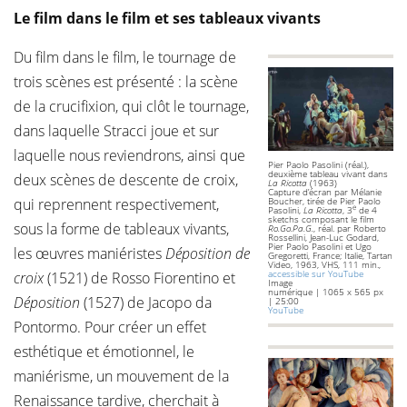
Le film dans le film et ses tableaux vivants
Du film dans le film, le tournage de
trois scènes est présenté : la scène
de la crucifixion, qui clôt le tournage,
dans laquelle Stracci joue et sur
laquelle nous reviendrons, ainsi que
Pier Paolo Pasolini (réal.),
deuxième tableau vivant dans
deux scènes de descente de croix,
La Ricotta
(1963)
Capture d’écran par Mélanie
qui reprennent respectivement,
Boucher, tirée de Pier Paolo
e
Pasolini,
La Ricotta
, 3
de 4
sketchs composant le film
sous la forme de tableaux vivants,
Ro.Go.Pa.G.
, réal. par Roberto
Rossellini, Jean-Luc Godard,
Pier Paolo Pasolini et Ugo
les œuvres maniéristes
Déposition de
Gregoretti, France; Italie, Tartan
Video, 1963, VHS, 111 min.,
accessible sur YouTube
croix
(1521) de Rosso Fiorentino et
Image
numérique | 1065 x 565 px
Déposition
(1527) de Jacopo da
| 25:00
YouTube
Pontormo. Pour créer un effet
esthétique et émotionnel, le
maniérisme, un mouvement de la
Renaissance tardive, cherchait à