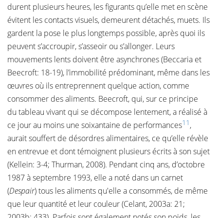
durent plusieurs heures, les figurants qu’elle met en scène
évitent les contacts visuels, demeurent détachés, muets. Ils
gardent la pose le plus longtemps possible, après quoi ils
peuvent s’accroupir, s’asseoir ou s’allonger. Leurs
mouvements lents doivent être asynchrones (Beccaria et
Beecroft: 18-19), l’immobilité prédominant, même dans les
œuvres où ils entreprennent quelque action, comme
consommer des aliments. Beecroft, qui, sur ce principe
du tableau vivant qui se décompose lentement, a réalisé à
11
ce jour au moins une soixantaine de performances
,
aurait souffert de désordres alimentaires, ce qu’elle révèle
en entrevue et dont témoignent plusieurs écrits à son sujet
(Kellein: 3-4; Thurman, 2008). Pendant cinq ans, d’octobre
1987 à septembre 1993, elle a noté dans un carnet
(
Despair
) tous les aliments qu'elle a consommés, de même
que leur quantité et leur couleur (Celant, 2003a: 21;
2003b: 433). Parfois sont également notés son poids, les