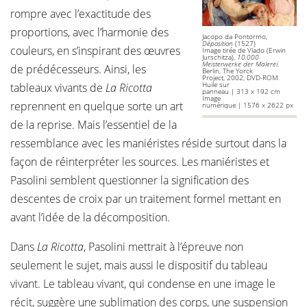
rompre avec l’exactitude des
proportions, avec l’harmonie des
Jacopo da Pontormo,
Déposition
(1527)
couleurs, en s’inspirant des œuvres
Image tirée de Vlado (Erwin
Jurschitza),
10.000
Meisterwerke der Malerei
,
de prédécesseurs. Ainsi, les
Berlin, The Yorck
Project, 2002, DVD-ROM
Huile sur
tableaux vivants de
La Ricotta
panneau | 313 x 192 cm
Image
reprennent en quelque sorte un art
numérique | 1576 x 2622 px
de la reprise. Mais l’essentiel de la
ressemblance avec les maniéristes réside surtout dans la
façon de réinterpréter les sources. Les maniéristes et
Pasolini semblent questionner la signification des
descentes de croix par un traitement formel mettant en
avant l’idée de la décomposition.
Dans
La Ricotta
, Pasolini mettrait à l’épreuve non
seulement le sujet, mais aussi le dispositif du tableau
vivant. Le tableau vivant, qui condense en une image le
récit, suggère une sublimation des corps, une suspension