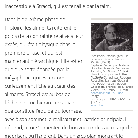
inaccessible à Stracci, qui est tenaillé par la faim.
Dans la deuxième phase de
l’histoire, les aliments réitèrent le
poids de la contrainte relative à leur
excès, qui était physique dans la
première phase, et qui est
Pier Paolo Pasolini (réal.), le
repas de Stracci dans
La
maintenant hiérarchique. Elle est en
Ricotta
(1963)
Capture d’écran par Mélanie
quelque sorte énoncée par le
Boucher, tirée de Pier Paolo
e
Pasolini,
La Ricotta
, 3
de 4
sketchs composant le film
mégaphone, qui est encore
Ro.Go.Pa.G.
, réal. par Roberto
Rossellini, Jean-Luc Godard,
Pier Paolo Pasolini et Ugo
curieusement fiché au cœur des
Gregoretti, France; Italie, Tartan
Video, 1963, VHS, 111 min.,
accessible sur YouTube
aliments. Stracci est au bas de
Image
numérique | 1061 x 654 px
l’échelle d’une hiérarchie sociale
| 27:36
YouTube
que constitue l’équipe du tournage,
avec à son sommet le réalisateur et l’actrice principale. Il
dépend, pour s’alimenter, du bon vouloir des autres, qui le
méprisent ou l’ignorent. Dans un gros plan montrant le