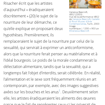
Risacher écrit que les artistes
d'aujourd'hui « éradiqueraient
Vanessa Beecroft,
VB52
(2003)
discrètement » (20) le sujet de la
Vue de la performance
VB52
de
Vanessa Beecroft
,
Castello
nourriture de leur démarche, ce
di Rivoli Museo d'Arte
Contemporanea
, Turin, 2003
Image
qu’elle explique en proposant deux
numérique | 1200 x 903 px
©Vanessa Beecroft
hypothèses. Premièrement, ils
remplaceraient le sujet de la nourriture par celui de la
sexualité, qui servirait à exprimer un anticonformisme,
alors que la nourriture ferait penser au matérialisme et à
l’idéal bourgeois. Le poids de la morale condamnerait la
délectation alimentaire, tandis que la sexualité, qui a
longtemps fait l’objet d’interdits, serait célébrée. En réalité,
l’alimentation et le sexe sont fréquemment réunis en art
contemporain, par exemple, avec des images suggestives
1
axées sur les bouches et les anus
. Deuxièmement selon
elle, les artistes éradiqueraient les aliments des œuvres
parce que le fait de représenter ceux-ci les priverait de