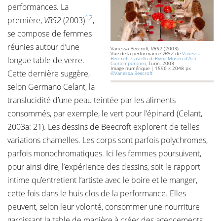
performances. La
12
première,
VB52
(2003)
,
se compose de femmes
réunies autour d’une
Vanessa Beecroft,
VB52
(2003)
Vue de la performance
VB52
de
Vanessa
longue table de verre.
Beecroft
,
Castello di Rivoli Museo d'Arte
Contemporanea
, Turin, 2003
Image numérique | 1596 x 2048 px
Cette dernière suggère,
©Vanessa Beecroft
selon Germano Celant, la
translucidité d’une peau teintée par les aliments
consommés, par exemple, le vert pour l’épinard (Celant,
2003a: 21). Les dessins de Beecroft explorent de telles
variations charnelles. Les corps sont parfois polychromes,
parfois monochromatiques. Ici les femmes poursuivent,
pour ainsi dire, l’expérience des dessins, soit le rapport
intime qu’entretient l’artiste avec le boire et le manger,
cette fois dans le huis clos de la performance. Elles
peuvent, selon leur volonté, consommer une nourriture
garnissant la table de manière à créer des agencements