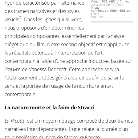
Video, 1963, VHS, 111 min.,
hybride caractérisée par l’alternance
accessible sur YouTube
Image
des trames narratives et des styles
numérique | 1066 x 565 px
| 1:14
YouTube
7
visuels
. Dans les lignes qui suivent,
nous proposons d’en déterminer les
principales composantes, essentiellement par l’analyse
diégétique du film. Notre second objectif est d’appliquer
les résultats obtenus à l’interprétation de l’art
contemporain à l’aide d’une approche inductive, basée sur
l’œuvre de Vanessa Beecroft. Cette approche servira
l’établissement d’idées générales, utiles afin de saisir le
sens et la portée de l’usage de la nourriture en art
contemporain.
La nature morte et la faim de Stracci
La Ricotta
est un moyen métrage composé de deux trames
narratives interdépendantes. L’une relate la journée d’un
sous-prolétaire du nom de Stracci qui tente