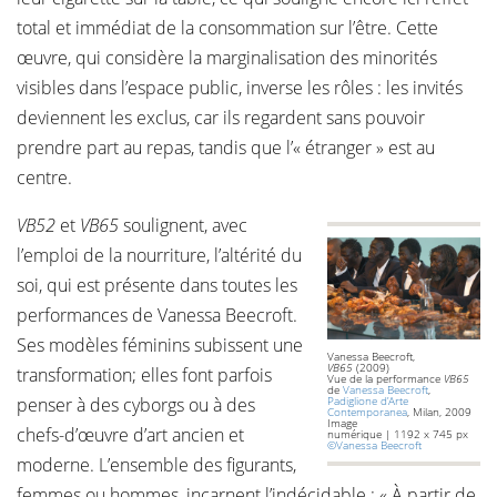
total et immédiat de la consommation sur l’être. Cette
œuvre, qui considère la marginalisation des minorités
visibles dans l’espace public, inverse les rôles : les invités
deviennent les exclus, car ils regardent sans pouvoir
prendre part au repas, tandis que l’« étranger » est au
centre.
VB52
et
VB65
soulignent, avec
l’emploi de la nourriture, l’altérité du
soi, qui est présente dans toutes les
performances de Vanessa Beecroft.
Ses modèles féminins subissent une
Vanessa Beecroft,
VB65
(2009)
transformation; elles font parfois
Vue de la performance
VB65
de
Vanessa Beecroft
,
penser à des cyborgs ou à des
Padiglione d’Arte
Contemporanea
, Milan, 2009
Image
chefs-d’œuvre d’art ancien et
numérique | 1192 x 745 px
©Vanessa Beecroft
moderne. L’ensemble des figurants,
femmes ou hommes, incarnent l’indécidable : « À partir de